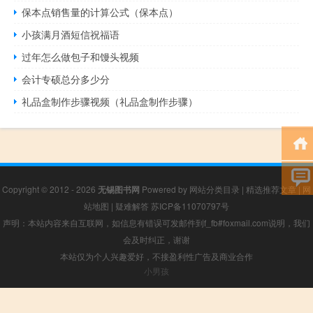
保本点销售量的计算公式（保本点）
小孩满月酒短信祝福语
过年怎么做包子和馒头视频
会计专硕总分多少分
礼品盒制作步骤视频（礼品盒制作步骤）
Copyright © 2012 - 2026
无锡图书网
Powered by
网站分类目录
|
精选推荐文章
|
网
站地图
|
疑难解答
苏ICP备11070797号
声明：本站内容来自互联网，如信息有错误可发邮件到f_fb#foxmail.com说明，我们
会及时纠正，谢谢
本站仅为个人兴趣爱好，不接盈利性广告及商业合作
小男孩