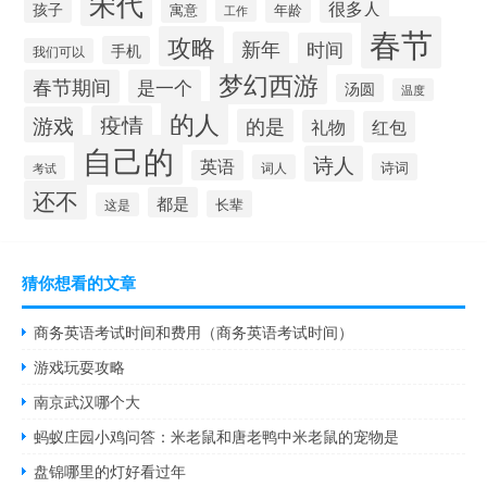
宋代
很多人
孩子
寓意
年龄
工作
春节
攻略
新年
时间
手机
我们可以
梦幻西游
春节期间
是一个
汤圆
温度
的人
疫情
游戏
的是
礼物
红包
自己的
诗人
英语
诗词
词人
考试
还不
都是
长辈
这是
猜你想看的文章
商务英语考试时间和费用（商务英语考试时间）
游戏玩耍攻略
南京武汉哪个大
蚂蚁庄园小鸡问答：米老鼠和唐老鸭中米老鼠的宠物是
盘锦哪里的灯好看过年