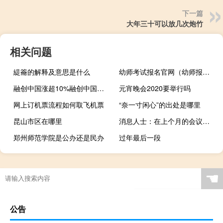
下一篇
大年三十可以放几次炮竹
相关问题
緹籥的解释及意思是什么
幼师考试报名官网（幼师报考网）
融创中国涨超10%融创中国及杭州金翰拟对海南房地产开发项目进行分拆开发
元宵晚会2020要举行吗
网上订机票流程如何取飞机票
“奈一寸闲心”的出处是哪里
昆山市区在哪里
消息人士：在上个月的会议上亚马逊(AMZN.O)没有向美国联邦贸易委员会（FTC）做出让步FTC计划于本月晚些时候对亚马逊提起反垄断诉讼
郑州师范学院是公办还是民办
过年最后一段
☚
公告