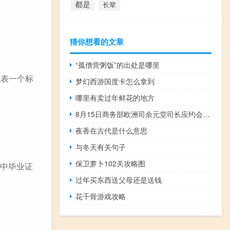
都是
长辈
猜你想看的文章
“孤僧营粥饭”的出处是哪里
代表一个标
梦幻西游国度卡怎么拿到
哪里有卖过年鲜花的地方
8月15日商务部欧洲司余元堂司长应约会见荷兰皇家飞利浦公司副总裁全球政府及公共事务负责人杨威廉双方就飞利浦在华业务发展等情况进行交流
夜香在古代是什么意思
与冬天有关句子
保卫萝卜102关攻略图
高中毕业证
过年买东西送父母还是送钱
花千骨游戏攻略