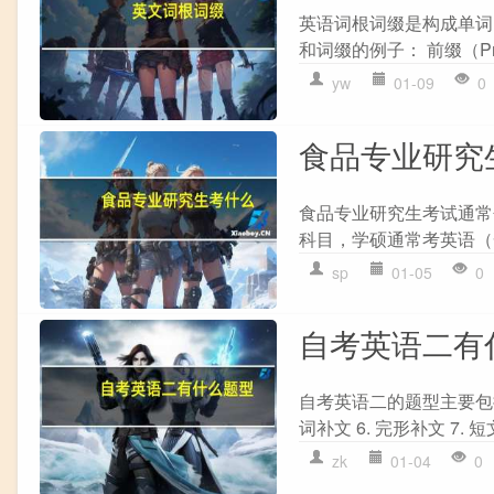
英语词根词缀是构成单词
和词缀的例子： 前缀（Prefi
yw
01-09
0
食品专业研究
食品专业研究生考试通常包括
科目，学硕通常考英语（
sp
01-05
0
自考英语二有
自考英语二的题型主要包括： 
词补文 6. 完形补文 7.
zk
01-04
0