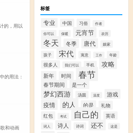
标签
专业
中国
习俗
作者
设计的，用以
元宵节
你可以
保暖
农历
冬天
唐代
冬季
娘家
宋代
孩子
寓意
年龄
工作
攻略
很多人
手机
我们可以
春节
新年
时间
言中的用法：
春节期间
是一个
梦幻西游
游戏
汤圆
温度
的人
疫情
的是
礼物
自己的
红包
英语
考试
还不
诗人
诗词
词人
这是
儿歌和动画