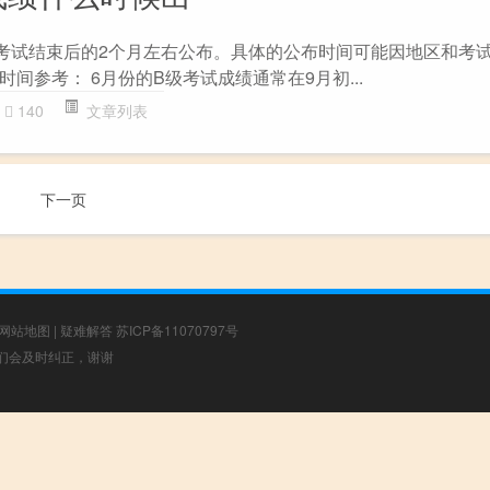
考试结束后的2个月左右公布。具体的公布时间可能因地区和考
间参考： 6月份的B级考试成绩通常在9月初...
140
文章列表
下一页
网站地图
|
疑难解答
苏ICP备11070797号
，我们会及时纠正，谢谢