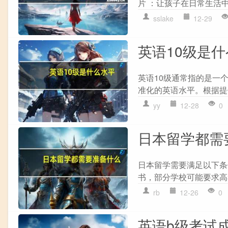
片 ：让孩子在日常生活中
sslake
12-29
英语10级是
英语10级通常指的是一
准化的英语水平。根据提供
yy
12-28
0
日本留学都需
日本留学需要满足以下条件
书，部分学校可能要求高考
rb
12-26
0
英语b级考试