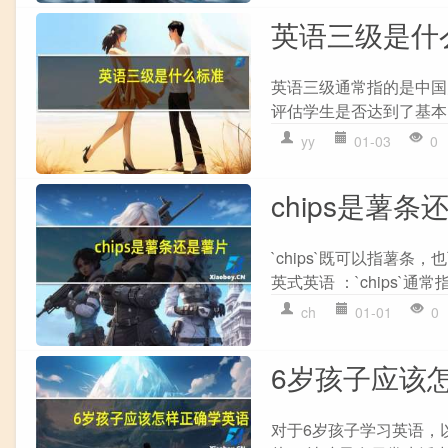
英语三级是什
英语三级通常指的是中国
评估学生是否达到了基本
yy
01-03
0
chips是薯条
`chips`既可以指薯
英式英语 ：`chips`通常
ch
01-01
0
6岁孩子应该
对于6岁孩子学习英语，以