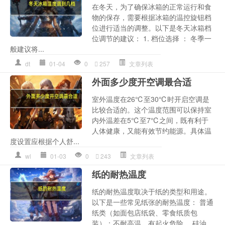
在冬天，为了确保冰箱的正常运行和食
物的保存，需要根据冰箱的温控旋钮档
位进行适当的调整。以下是冬天冰箱档
位调节的建议： 1. 档位选择 ： 冬季一
般建议将...
dt
01-04
0
257
文章列表
外面多少度开空调最合适
室外温度在26℃至30℃时开启空调是
比较合适的。这个温度范围可以保持室
内外温差在5℃至7℃之间，既有利于
人体健康，又能有效节约能源。具体温
度设置应根据个人舒...
wl
01-03
0
243
文章列表
纸的耐热温度
纸的耐热温度取决于纸的类型和用途。
以下是一些常见纸张的耐热温度： 普通
纸类（如面包店纸袋、零食纸质包
装）：不耐高温，有起火危险。 硅油