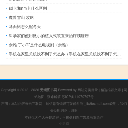
sd卡和nm卡什么区别
魔兽雪山 攻略
马面裙怎么配冬天
科学家们使用微小的植入式装置来治疗胰腺癌
余雅 丁小军是什么电视剧（余雅）
手机在家里关机找不到了怎么办（手机在家里关机找不到了怎么办）
Copyright © 2012 - 2026
无锡图书网
Powered by
网站分类目录
|
精选推荐文章
|
网
站地图
|
疑难解答
苏ICP备11070797号
声明：本站内容来自互联网，如信息有错误可发邮件到f_fb#foxmail.com说明，我们
会及时纠正，谢谢
本站仅为个人兴趣爱好，不接盈利性广告及商业合作
小男孩