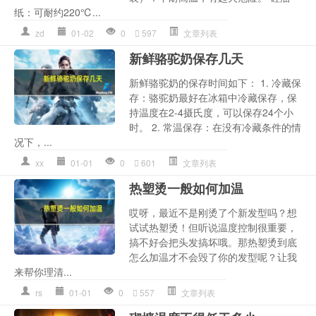
纸：可耐约220℃...
zd
01-02
0
597
文章列表
新鲜骆驼奶保存几天
新鲜骆驼奶的保存时间如下： 1. 冷藏保
存：骆驼奶最好在冰箱中冷藏保存，保
持温度在2-4摄氏度，可以保存24个小
时。 2. 常温保存：在没有冷藏条件的情
况下，...
xx
01-01
0
601
文章列表
热塑烫一般如何加温
哎呀，最近不是刚烫了个新发型吗？想
试试热塑烫！但听说温度控制很重要，
搞不好会把头发搞坏哦。那热塑烫到底
怎么加温才不会毁了你的发型呢？让我
来帮你理清...
rs
01-01
0
557
文章列表