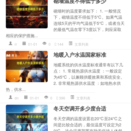
砌墙温度不得低于多少
砌墙时的温度要求如下： 1. 一般情况
下，砌墙温度不得低于5℃。如果气温
连续5天的平均气温低于5℃，或者当天
的最低气温在零下3度以下，则应采取
相应的保护措施...
rr
01-01
0
144
文章列表
地暖入户水温国家标准
地暖系统的供水温度标准通常有以下几
点： 1. 常规热源供水温度 ：一般设定
为45℃，以兼顾供暖效果和系统安全。
2. 非常规热源供水温度 ：如地热水供
热，供水...
dn
01-01
0
396
文章列表
冬天空调开多少度合适
冬天空调的温度设置在20℃至24℃之
间是比较合适的，最佳温度可设定为2
0℃。这个温度范围有助于保持人体舒