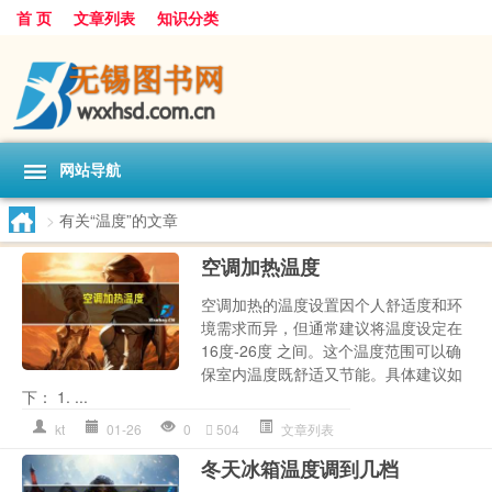
首 页
文章列表
知识分类
网站导航
>
有关“温度”的文章
空调加热温度
空调加热的温度设置因个人舒适度和环
境需求而异，但通常建议将温度设定在
16度-26度 之间。这个温度范围可以确
保室内温度既舒适又节能。具体建议如
下： 1. ...
kt
01-26
0
504
文章列表
冬天冰箱温度调到几档