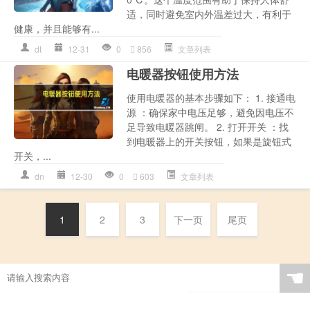
适，同时避免室内外温差过大，有利于
健康，并且能够有...
dt
12-31
0
856
文章列表
电暖器按钮使用方法
使用电暖器的基本步骤如下： 1. 接通电
源 ：确保家中电压足够，避免因电压不
足导致电暖器跳闸。 2. 打开开关 ：找
到电暖器上的开关按钮，如果是旋钮式
开关，...
dn
12-30
0
603
文章列表
1
2
3
下一页
尾页
☚