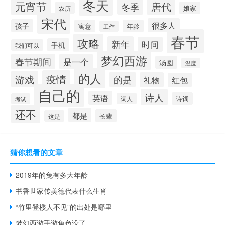
冬天
元宵节
唐代
冬季
娘家
农历
宋代
很多人
孩子
寓意
年龄
工作
春节
攻略
新年
时间
手机
我们可以
梦幻西游
春节期间
是一个
汤圆
温度
的人
疫情
游戏
的是
礼物
红包
自己的
诗人
英语
诗词
词人
考试
还不
都是
长辈
这是
猜你想看的文章
2019年的兔有多大年龄
书香世家传美德代表什么生肖
“竹里登楼人不见”的出处是哪里
梦幻西游手游角色没了