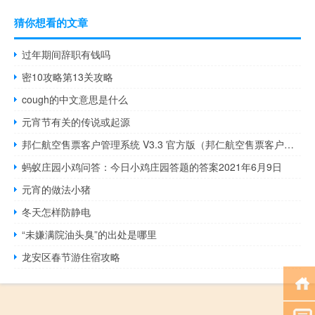
猜你想看的文章
过年期间辞职有钱吗
密10攻略第13关攻略
cough的中文意思是什么
元宵节有关的传说或起源
邦仁航空售票客户管理系统 V3.3 官方版（邦仁航空售票客户管理系统 V3.3 官方版功能简介）
蚂蚁庄园小鸡问答：今日小鸡庄园答题的答案2021年6月9日
元宵的做法小猪
冬天怎样防静电
“未嫌满院油头臭”的出处是哪里
龙安区春节游住宿攻略