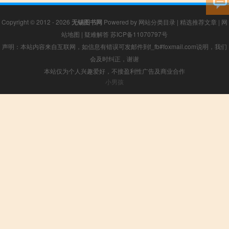
Copyright © 2012 - 2026
无锡图书网
Powered by
网站分类目录
|
精选推荐文章
|
网
站地图
|
疑难解答
苏ICP备11070797号
声明：本站内容来自互联网，如信息有错误可发邮件到f_fb#foxmail.com说明，我们
会及时纠正，谢谢
本站仅为个人兴趣爱好，不接盈利性广告及商业合作
小男孩