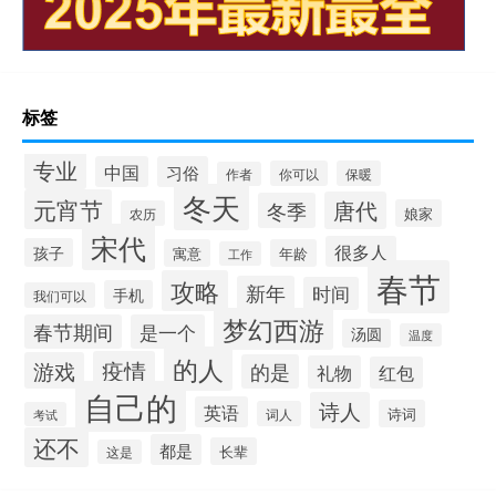
标签
专业
中国
习俗
你可以
保暖
作者
冬天
元宵节
唐代
冬季
娘家
农历
宋代
很多人
孩子
寓意
年龄
工作
春节
攻略
新年
时间
手机
我们可以
梦幻西游
春节期间
是一个
汤圆
温度
的人
疫情
游戏
的是
礼物
红包
自己的
诗人
英语
诗词
词人
考试
还不
都是
长辈
这是