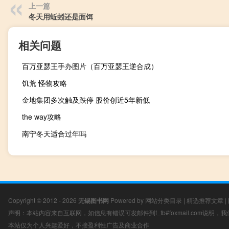
上一篇
冬天用蚯蚓还是面饵
相关问题
百万亚瑟王手办图片（百万亚瑟王逆合成）
饥荒 怪物攻略
金地集团多次触及跌停 股价创近5年新低
the way攻略
南宁冬天适合过年吗
Copyright © 2012 - 2026
无锡图书网
Powered by
网站分类目录
|
精选推荐文章
|
声明：本站内容来自互联网，如信息有错误可发邮件到f_fb#foxmail.com说明
本站仅为个人兴趣爱好，不接盈利性广告及商业合作