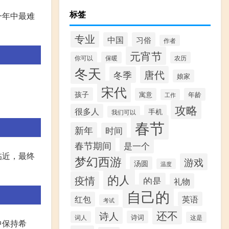
标签
一年中最难
专业
中国
习俗
作者
元宵节
你可以
保暖
农历
冬天
唐代
冬季
娘家
宋代
孩子
寓意
年龄
工作
攻略
很多人
手机
我们可以
春节
新年
时间
春节期间
是一个
临近，最终
梦幻西游
游戏
汤圆
温度
的人
疫情
的是
礼物
自己的
红包
英语
考试
还不
诗人
诗词
词人
这是
中保持希