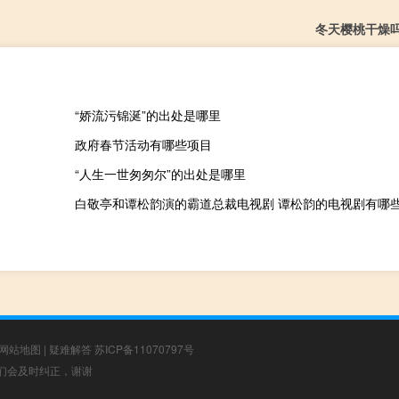
冬天樱桃干燥
“娇流污锦涎”的出处是哪里
政府春节活动有哪些项目
“人生一世匆匆尔”的出处是哪里
白敬亭和谭松韵演的霸道总裁电视剧 谭松韵的电视剧有哪
网站地图
|
疑难解答
苏ICP备11070797号
，我们会及时纠正，谢谢