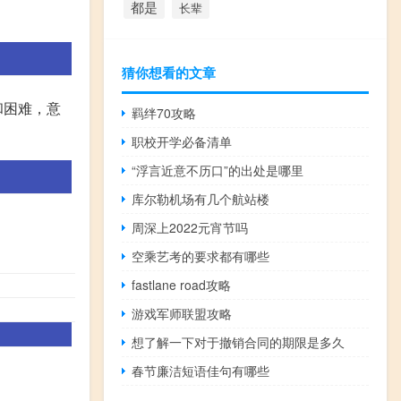
都是
长辈
猜你想看的文章
和困难，意
羁绊70攻略
职校开学必备清单
“浮言近意不历口”的出处是哪里
库尔勒机场有几个航站楼
周深上2022元宵节吗
空乘艺考的要求都有哪些
fastlane road攻略
游戏军师联盟攻略
想了解一下对于撤销合同的期限是多久
春节廉洁短语佳句有哪些