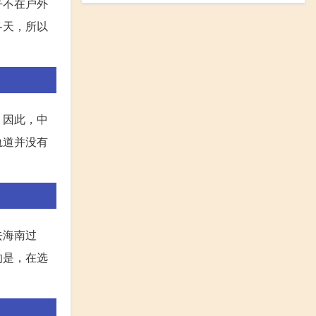
乎不在户外
冬天，所以
。因此，中
轨道并没有
去海南过
的是，在选