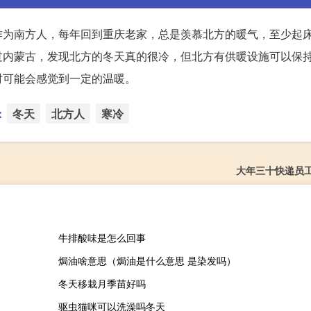
作为南方人，每年回到重庆老家，总是羡慕北方的暖气，至少起
过内蒙古，发现北方的冬天真的很冷，但北方有供暖设施可以保
时可能会感觉到一定的温暖。
：
冬天
北方人
寒冷
大年三十快递员
牛排酸味是怎么回事
焗油啥意思（焗油是什么意思 是染发吗）
冬天移栽月季苗好吗
驱虫猫咪可以洗澡吗冬天