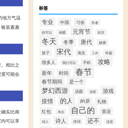
标签
的地方气温
专业
中国
习俗
作者
，银装素裹
元宵节
你可以
保暖
农历
冬天
唐代
冬季
娘家
宋代
孩子
寓意
年龄
工作
攻略
很多人
手机
我们可以
应。相比之
春节
新年
时间
程度可能会
春节期间
是一个
梦幻西游
游戏
汤圆
温度
的人
疫情
的是
礼物
自己的
红包
英语
天确实比南
考试
还不
诗人
室内可以享
诗词
词人
这是