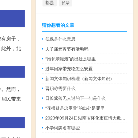
都是
长辈
猜你想看的文章
都有房子，
低保是什么意思
。此外，北
夫子庙元宵节有活动吗
“抱瓮亲灌溉”的出处是哪里
过年回家带宠物怎么安置
新闻文体知识梳理（新闻文体知识）
晋职称需要什么
冷。然而，
日长篱落无人过的下一句是什么
方居民带来
“花根疑是忠臣骨”的出处是哪里
2023年09月24日湖南省怀化市疫情大数据-今日/今天疫情全网搜索最新实时消息动态情况通知播报
小学词牌名有哪些