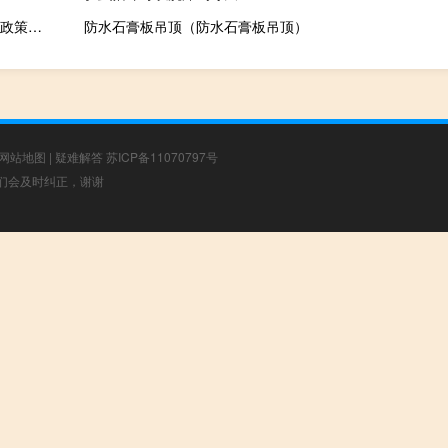
G20公报草案：重申有必要制定精准的货币、财政、金融和结构性政策我们鼓励多边开发银行通过新的工具和合作伙伴关系增强私人资本动员能力
防水石膏板吊顶（防水石膏板吊顶）
网站地图
|
疑难解答
苏ICP备11070797号
，我们会及时纠正，谢谢