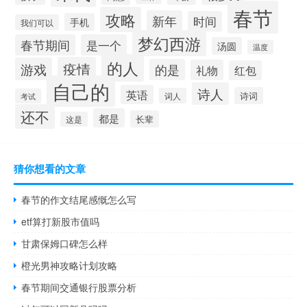
春节
攻略
新年
时间
手机
我们可以
梦幻西游
春节期间
是一个
汤圆
温度
的人
疫情
游戏
的是
礼物
红包
自己的
诗人
英语
诗词
词人
考试
还不
都是
长辈
这是
猜你想看的文章
春节的作文结尾感慨怎么写
etf算打新股市值吗
甘肃保姆口碑怎么样
橙光男神攻略计划攻略
春节期间交通银行股票分析