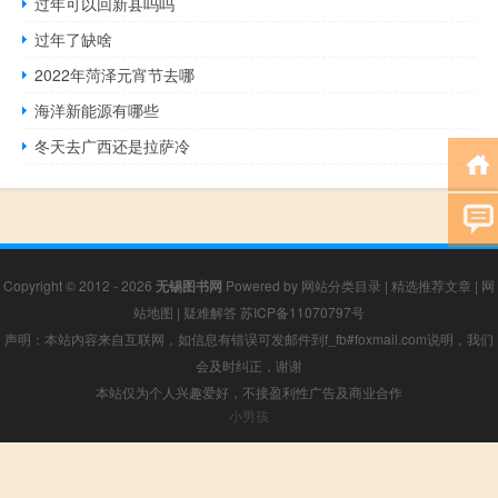
过年可以回新县吗吗
过年了缺啥
2022年菏泽元宵节去哪
海洋新能源有哪些
冬天去广西还是拉萨冷
Copyright © 2012 - 2026
无锡图书网
Powered by
网站分类目录
|
精选推荐文章
|
网
站地图
|
疑难解答
苏ICP备11070797号
声明：本站内容来自互联网，如信息有错误可发邮件到f_fb#foxmail.com说明，我们
会及时纠正，谢谢
本站仅为个人兴趣爱好，不接盈利性广告及商业合作
小男孩