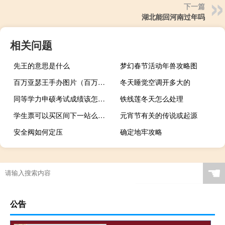
下一篇
湖北能回河南过年吗
相关问题
先王的意思是什么
梦幻春节活动年兽攻略图
百万亚瑟王手办图片（百万亚瑟王逆合成）
冬天睡觉空调开多大的
同等学力申硕考试成绩该怎么查询
铁线莲冬天怎么处理
学生票可以买区间下一站么（学生票可以买区间内的）
元宵节有关的传说或起源
安全阀如何定压
确定地牢攻略
☚
公告