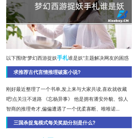
手札
以下围绕“梦幻西游捉妖
谁是妖”主题解决网友的困惑
求推荐古代言情推理破案小说?
刚好最近整理了一个书单,发上来与大家共读,喜欢就收藏
吧!点关注不迷路 《忘杨异事》 他是拥有潘安外貌、惊人
智商的推理奇才,偏偏遭遇了一个优柔寡断、唯唯诺...
三国杀捉鬼模式每关奖励分别是什么?