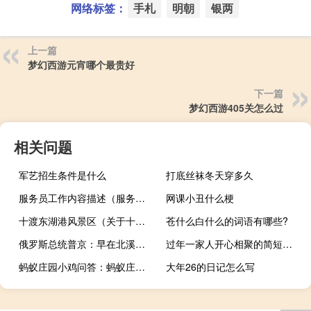
网络标签：
手札
明朝
银两
上一篇
梦幻西游元宵哪个最贵好
下一篇
梦幻西游405关怎么过
相关问题
军艺招生条件是什么
打底丝袜冬天穿多久
服务员工作内容描述（服务员工作内容）
网课小丑什么梗
十渡东湖港风景区（关于十渡东湖港风景区的介绍）
苍什么白什么的词语有哪些?
俄罗斯总统普京：早在北溪天然气管道爆炸之前美国总统就曾表示应停止俄罗斯的天然气供应
过年一家人开心相聚的简短句子
蚂蚁庄园小鸡问答：蚂蚁庄园今日答案心脏
大年26的日记怎么写