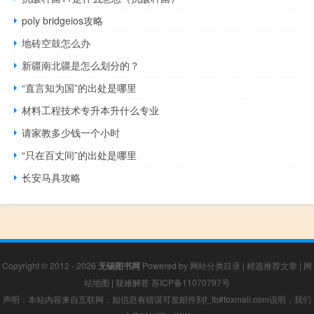
poly bridgeios攻略
地砖空鼓怎么办
新疆南北疆是怎么划分的？
“直言知为国”的出处是哪里
材料工程技术专升本升什么专业
请家教多少钱一个小时
“只在百丈间”的出处是哪里
长安马具攻略
Copyright © 2012 - 2026
无锡图书网
Powered by
网站分类目录
|
精选推荐文章
|
网
站地图
|
疑难解答
苏ICP备11070797号
声明：本站内容来自互联网，如信息有错误可发邮件到f_fb#foxmail.com说明，我们