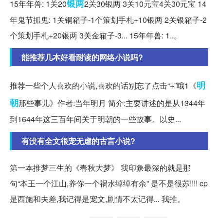
银两
15年年兽: 1关20
2关30银两 3关10元宝4关30元宝 14
年鬼节抓鬼: 1关铜箱子-1个策划手札+10银两 2关银箱子-2
个策划手札+20银两 3关金箱子-3... 15年年兽: 1..。
能推荐几本好看耐读的网络小说吗?
明
推荐一些个人喜欢的小说,喜欢的话别忘了点击“+”哦1《
朝
那些事儿》作者:当年明月 简介:主要讲述的是从1344年
到1644年这三百年间关于明朝的一些故事。以史...
有没有全文很宠无虐的古言小说?
第一本推梦三生的《春秋大梦》 我印象最深的就是那
句“本王一个江山,养你一个祸水绰绰有余” 是不是很苏!!!! cp
是西施和夫差,我记得是宠文,剧情不太记得... 我推。