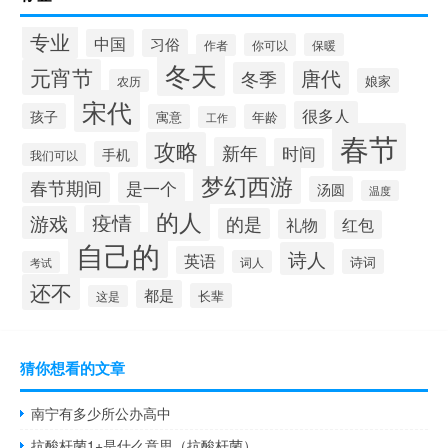
专业
中国
习俗
你可以
保暖
作者
冬天
元宵节
唐代
冬季
娘家
农历
宋代
很多人
孩子
寓意
年龄
工作
春节
攻略
新年
时间
手机
我们可以
梦幻西游
春节期间
是一个
汤圆
温度
的人
疫情
游戏
的是
礼物
红包
自己的
诗人
英语
诗词
词人
考试
还不
都是
长辈
这是
猜你想看的文章
南宁有多少所公办高中
抗酸杆菌1+是什么意思（抗酸杆菌）