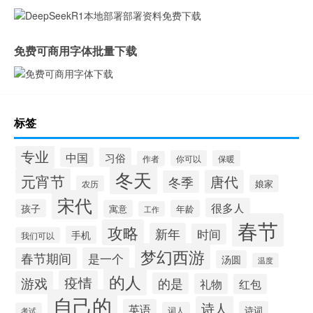
免费可商用字体批量下载
标签
专业
中国
习俗
你可以
保暖
作者
冬天
元宵节
唐代
冬季
娘家
农历
宋代
很多人
孩子
寓意
年龄
工作
春节
攻略
新年
时间
手机
我们可以
梦幻西游
春节期间
是一个
汤圆
温度
的人
疫情
游戏
的是
礼物
红包
自己的
诗人
英语
诗词
词人
考试