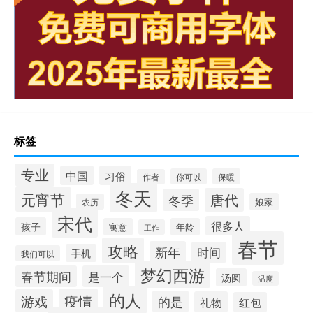
标签
专业
中国
习俗
你可以
保暖
作者
冬天
元宵节
唐代
冬季
娘家
农历
宋代
很多人
孩子
寓意
年龄
工作
春节
攻略
新年
时间
手机
我们可以
梦幻西游
春节期间
是一个
汤圆
温度
的人
疫情
游戏
的是
礼物
红包