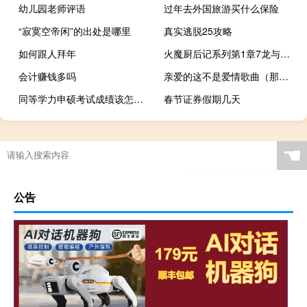
幼儿园老师评语
过年去外国旅游买什么保险
“寂寞空帝闲”的出处是哪里
真实逃脱25攻略
如何跟人拜年
火魔厨后记系列第1章7龙与凤女凌凡TXT
会计赚钱多吗
亲爱的这不是爱情歌曲（那里有 ldquo 亲爱的那不是爱情 rdquo 这首歌的纯伴奏下）
同等学力申硕考试成绩该怎么查询
春节证券假期几天
☚
公告