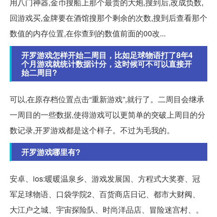
用八门神器,金币搜船上那个最贵的大炮,搜到后,改成负数,
回游戏买,金牌要在酒馆搜那个剩余的次数,搜到后查看那个
数值的内存位置,在你查到的数值前面的00改...
开罗游戏怎样开始二周目，比如足球物语打了8年4
个月游戏就统计数据计分，这时候可不可以直接开
始二周目?
可以,在原存档位置点击“重新游戏”,就行了。二周目会继承
一周目的一些数据,使得游戏可以更简单的突破上周目的分
数记录,开罗游戏都是这个样子。不过为毛我的。
开罗游戏哪里有?
安卓、ios:暖暖温泉乡、游戏发展国、方程式大奖赛、冠
军足球物语、口袋学院2、百货商店日记、都市大财阀、
大江户之城、宇宙探险队、时尚洋品店、冒险迷宫村、。