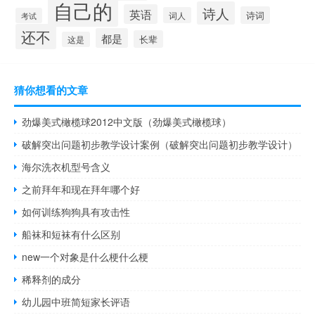
自己的
诗人
英语
诗词
词人
考试
还不
都是
长辈
这是
猜你想看的文章
劲爆美式橄榄球2012中文版（劲爆美式橄榄球）
破解突出问题初步教学设计案例（破解突出问题初步教学设计）
海尔洗衣机型号含义
之前拜年和现在拜年哪个好
如何训练狗狗具有攻击性
船袜和短袜有什么区别
new一个对象是什么梗什么梗
稀释剂的成分
幼儿园中班简短家长评语