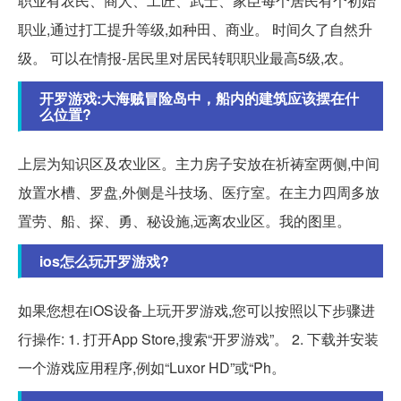
职业有农民、商人、工匠、武士、家臣每个居民有个初始
职业,通过打工提升等级,如种田、商业。 时间久了自然升
级。 可以在情报-居民里对居民转职职业最高5级,农。
开罗游戏:大海贼冒险岛中，船内的建筑应该摆在什
么位置?
上层为知识区及农业区。主力房子安放在祈祷室两侧,中间
放置水槽、罗盘,外侧是斗技场、医疗室。在主力四周多放
置劳、船、探、勇、秘设施,远离农业区。我的图里。
ios怎么玩开罗游戏?
如果您想在iOS设备上玩开罗游戏,您可以按照以下步骤进
行操作: 1. 打开App Store,搜索“开罗游戏”。 2. 下载并安装
一个游戏应用程序,例如“Luxor HD”或“Ph。