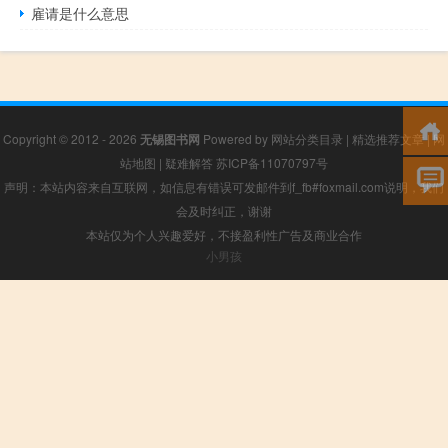
雇请是什么意思
Copyright © 2012 - 2026
无锡图书网
Powered by
网站分类目录
|
精选推荐文章
|
网
站地图
|
疑难解答
苏ICP备11070797号
声明：本站内容来自互联网，如信息有错误可发邮件到f_fb#foxmail.com说明，我们
会及时纠正，谢谢
本站仅为个人兴趣爱好，不接盈利性广告及商业合作
小男孩