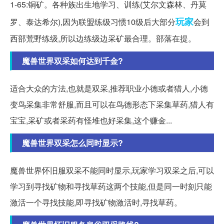
1-65:铜矿。各种族出生地学习、训练(艾尔文森林、丹莫
玩家
罗、泰达希尔),因为联盟练级习惯10级后大部分
会到
西部荒野练级,所以边练级边采矿最合理。部落在提。
魔兽世界双采如何达到千金?
适合大众的方法,也就是双采,推荐职业小德或者猎人,小德
变鸟采集非常舒服,而且可以在鸟德形态下采集草药,猎人有
宝宝,采矿或者采药有怪堆也好采集,这个赚金...
魔兽世界双采怎么同时显示?
魔兽世界怀旧服双采不能同时显示,玩家学习双采之后,可以
学习到寻找矿物和寻找草药这两个技能,但是同一时刻只能
激活一个寻找技能,即寻找矿物激活时,寻找草药。