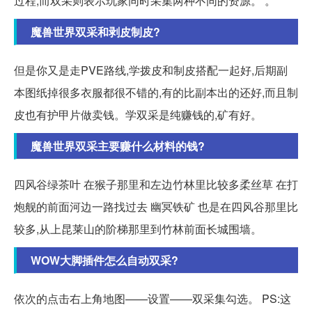
过程,而双采则表示玩家同时采集两种不同的资源。 。
魔兽世界双采和剥皮制皮?
但是你又是走PVE路线,学拨皮和制皮搭配一起好,后期副
本图纸掉很多衣服都很不错的,有的比副本出的还好,而且制
皮也有护甲片做卖钱。学双采是纯赚钱的,矿有好。
魔兽世界双采主要赚什么材料的钱?
四风谷绿茶叶 在猴子那里和左边竹林里比较多柔丝草 在打
炮舰的前面河边一路找过去 幽冥铁矿 也是在四风谷那里比
较多,从上昆莱山的阶梯那里到竹林前面长城围墙。
WOW大脚插件怎么自动双采?
依次的点击右上角地图——设置——双采集勾选。 PS:这