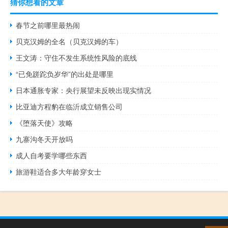
猜你想看的文章
春节之前哪里最热闹
贝克汉姆的全名（贝克汉姆的车）
王文涛：守住不发生系统性风险的底线
“已免蹉跎负岁华”的出处是哪里
日本通胀专家：央行展望未反映出现实情况
比亚迪方程豹在临沂成立销售公司
《堕落天使》攻略
九寨沟冬天开放吗
成人自考要学哪些东西
旅游鞋适合多大年龄穿女士