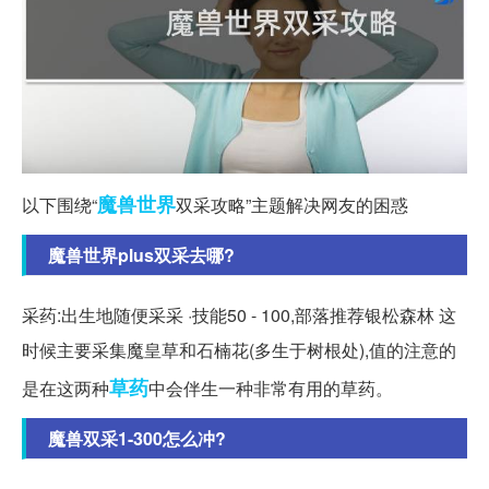
魔兽世界
以下围绕“
双采攻略”主题解决网友的困惑
魔兽世界plus双采去哪?
采药:出生地随便采采 ·技能50 - 100,部落推荐银松森林 这
时候主要采集魔皇草和石楠花(多生于树根处),值的注意的
草药
是在这两种
中会伴生一种非常有用的草药。
魔兽双采1-300怎么冲?