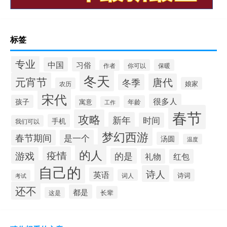
标签
专业
中国
习俗
你可以
保暖
作者
冬天
元宵节
唐代
冬季
娘家
农历
宋代
很多人
孩子
寓意
年龄
工作
春节
攻略
新年
时间
手机
我们可以
梦幻西游
春节期间
是一个
汤圆
温度
的人
疫情
游戏
的是
礼物
红包
自己的
诗人
英语
诗词
词人
考试
还不
都是
长辈
这是