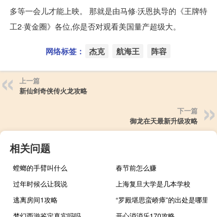
多等一会儿才能上映。 那就是由马修·沃恩执导的《王牌特
工2·黄金圈》各位,你是否对观看美国量产超级大。
网络标签：
杰克
航海王
阵容
上一篇
新仙剑奇侠传火龙攻略
下一篇
御龙在天最新升级攻略
相关问题
螳螂的手臂叫什么
春节前怎么赚
过年时候么让我说
上海复旦大学是几本学校
逃离房间1攻略
“罗殿堪思蛮峤瘴”的出处是哪里
梦幻西游鉴定真实吗吗
开心消消乐170攻略