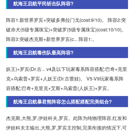
航海王启航平民斩击队阵容?
阵容1:新世界罗宾+突破多弗拉门戈(cost:9/10)。 阵容2:突
破赤犬(5级专属珠宝)+突破罗(5级专属珠宝)(cost:10/10)。
阵容3:突破杰克斯+新世界罗宾(c... 阵容1:。
航海王启航毒伤队最高阵容?
妖王)+罗宾(Dr.古... v4及以下玩家毒系阵容搭配:巴奇+克里
克+乌索普+罗宾+人妖王(Dr.古蕾娃)。 V5-V9玩家毒系阵
容搭配:巴奇+克里克+艾斯+乌索普(人妖王)+罗宾。
航海王启航暴君熊阵容怎么搭配搭配完美组合?
杰克斯,大熊,罗,伊娃科夫,罗宾。此阵为纯物理阵容,红发和
伊娃科夫主输出,大熊,罗,罗宾主控制,完美衔接的情况下,可