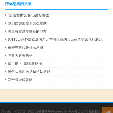
猜你想看的文章
“孤僧营粥饭”的出处是哪里
梦幻西游国度卡怎么拿到
哪里有卖过年鲜花的地方
8月15日商务部欧洲司余元堂司长应约会见荷兰皇家飞利浦公司副总裁全球政府及公共事务负责人杨威廉双方就飞利浦在华业务发展等情况进行交流
夜香在古代是什么意思
与冬天有关句子
保卫萝卜102关攻略图
过年买东西送父母还是送钱
花千骨游戏攻略
Copyright © 2012 - 2026
无锡图书网
Powered by
网站分类目录
|
精选推荐文章
|
网