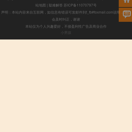
站地图
|
疑难解答
苏ICP备11070797号
声明：本站内容来自互联网，如信息有错误可发邮件到f_fb#foxmail.com说明，我们
会及时纠正，谢谢
本站仅为个人兴趣爱好，不接盈利性广告及商业合作
小男孩