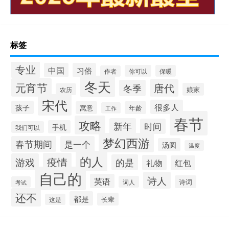
标签
专业
中国
习俗
你可以
保暖
作者
冬天
元宵节
唐代
冬季
娘家
农历
宋代
很多人
孩子
寓意
年龄
工作
春节
攻略
新年
时间
手机
我们可以
梦幻西游
春节期间
是一个
汤圆
温度
的人
疫情
游戏
的是
礼物
红包
自己的
诗人
英语
诗词
词人
考试
还不
都是
长辈
这是