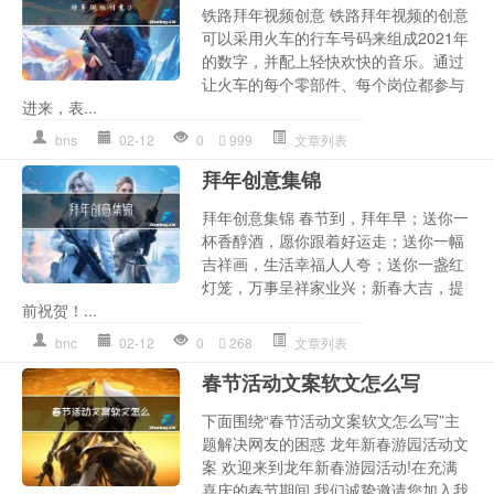
铁路拜年视频创意 铁路拜年视频的创意
可以采用火车的行车号码来组成2021年
的数字，并配上轻快欢快的音乐。通过
让火车的每个零部件、每个岗位都参与
进来，表...
bns
02-12
0
999
文章列表
拜年创意集锦
拜年创意集锦 春节到，拜年早；送你一
杯香醇酒，愿你跟着好运走；送你一幅
吉祥画，生活幸福人人夸；送你一盏红
灯笼，万事呈祥家业兴；新春大吉，提
前祝贺！...
bnc
02-12
0
268
文章列表
春节活动文案软文怎么写
下面围绕“春节活动文案软文怎么写”主
题解决网友的困惑 龙年新春游园活动文
案 欢迎来到龙年新春游园活动!在充满
喜庆的春节期间,我们诚挚邀请您加入我