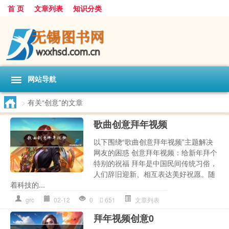
首 页
文章列表
知识分类
网站导航
>
有关“创意”的文章
歌曲创意拜年视频
以下围绕“歌曲创意拜年视频”主题解决
网友的困惑 创意拜年视频：给新年拜个
特别的祝福 拜年是中国民间传统习俗，
人们辞旧迎新、相互表达美好祝愿。随
着科技的...
grc
02-12
0
651
文章列表
拜年视频创意0