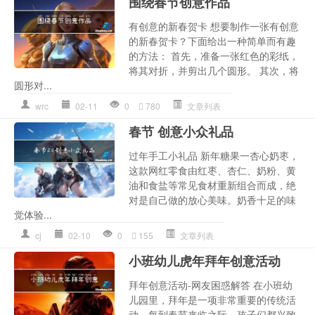
围绕春节创意作品
有创意的新春贺卡 想要制作一张有创意
的新春贺卡？下面给出一种简单而有趣
的方法： 首先，准备一张红色的彩纸，
将其对折，并剪出几个圆形。 其次，将
圆形对...
wrc
02-11
0
780
文章列表
春节 创意小众礼品
过年手工小礼品 新年糖果一杏心奶枣，
这款网红零食由红枣、杏仁、奶粉、黄
油和食盐等常见食材重新组合而成，绝
对是自己做的放心美味。奶香十足的味
觉体验...
cj
02-10
0
155
文章列表
小班幼儿虎年拜年创意活动
拜年创意活动-网友困惑解答 在小班幼
儿园里，拜年是一项非常重要的传统活
动。每到春节来临之际，孩子们都兴致