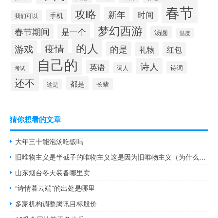
春节
攻略
新年
时间
手机
我们可以
梦幻西游
春节期间
是一个
汤圆
温度
的人
疫情
游戏
的是
礼物
红包
自己的
诗人
英语
诗词
词人
考试
还不
都是
长辈
这是
猜你想看的文章
大年三十能泡汤吃饭吗
旧唯物主义是半截子的唯物主义这是因为旧唯物主义（为什么说旧唯物主义是半截子的唯物主义）
山东烟台冬天装备哪里卖
“诗情暮云端”的出处是哪里
多家机构调整腾讯目标股价