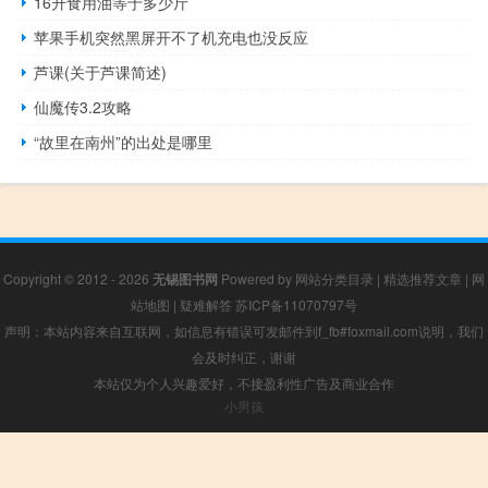
16升食用油等于多少斤
苹果手机突然黑屏开不了机充电也没反应
芦课(关于芦课简述)
仙魔传3.2攻略
“故里在南州”的出处是哪里
Copyright © 2012 - 2026
无锡图书网
Powered by
网站分类目录
|
精选推荐文章
|
网
站地图
|
疑难解答
苏ICP备11070797号
声明：本站内容来自互联网，如信息有错误可发邮件到f_fb#foxmail.com说明，我们
会及时纠正，谢谢
本站仅为个人兴趣爱好，不接盈利性广告及商业合作
小男孩