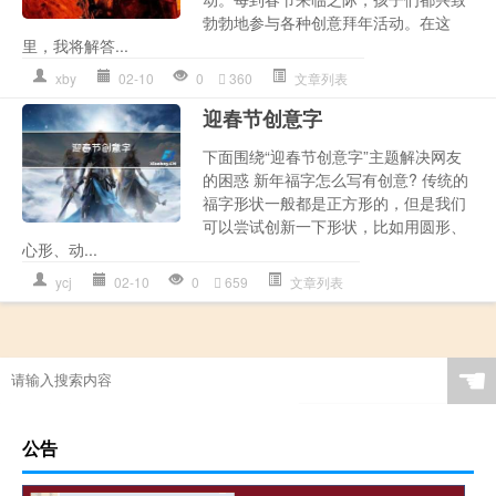
勃勃地参与各种创意拜年活动。在这
里，我将解答...
xby
02-10
0
360
文章列表
迎春节创意字
下面围绕“迎春节创意字”主题解决网友
的困惑 新年福字怎么写有创意? 传统的
福字形状一般都是正方形的，但是我们
可以尝试创新一下形状，比如用圆形、
心形、动...
ycj
02-10
0
659
文章列表
☚
公告