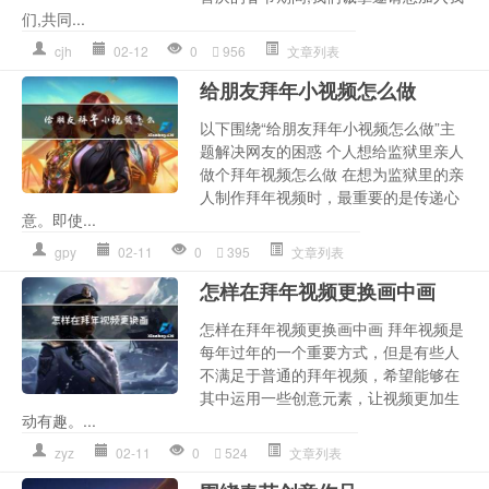
们,共同...
cjh
02-12
0
956
文章列表
给朋友拜年小视频怎么做
以下围绕“给朋友拜年小视频怎么做”主
题解决网友的困惑 个人想给监狱里亲人
做个拜年视频怎么做 在想为监狱里的亲
人制作拜年视频时，最重要的是传递心
意。即使...
gpy
02-11
0
395
文章列表
怎样在拜年视频更换画中画
怎样在拜年视频更换画中画 拜年视频是
每年过年的一个重要方式，但是有些人
不满足于普通的拜年视频，希望能够在
其中运用一些创意元素，让视频更加生
动有趣。...
zyz
02-11
0
524
文章列表