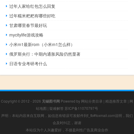
过年人家给红包怎么回复
过年糯米粑粑有哪些好吃
甘肃哪里春节最好玩
mycitylife游戏攻略
小米m1最新rom（小米m1怎么样）
俄罗斯央行：中期内通胀风险仍然显著
日语专业考研考什么
Copyright © 2012 - 2026
无锡图书网
Powered by
网站分类目录
|
精选推荐文章
|
网
站地图
|
疑难解答
苏ICP备11070797号
声明：本站内容来自互联网，如信息有错误可发邮件到f_fb#foxmail.com说明，我们
会及时纠正，谢谢
本站仅为个人兴趣爱好，不接盈利性广告及商业合作