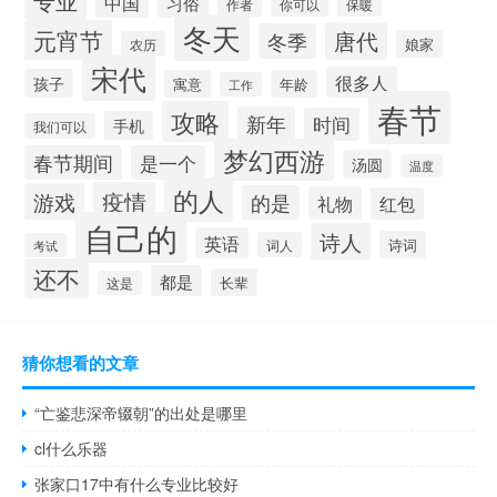
专业
中国
习俗
你可以
保暖
作者
冬天
元宵节
唐代
冬季
娘家
农历
宋代
很多人
孩子
寓意
年龄
工作
春节
攻略
新年
时间
手机
我们可以
梦幻西游
春节期间
是一个
汤圆
温度
的人
疫情
游戏
的是
礼物
红包
自己的
诗人
英语
诗词
词人
考试
还不
都是
长辈
这是
猜你想看的文章
“亡鉴悲深帝辍朝”的出处是哪里
cl什么乐器
张家口17中有什么专业比较好