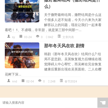
么）
关于撒野最终结局，撒野结局是什么这
个很多人还不知道，今天小六来为大家
解答以上的问题，现在让我们一起来看
看吧！ 1、不虐哦，非常甜，就是第三部中间那一...
sy
03-24
0
842
文章列表
那年冬天风在吹 剧情
韩剧《那年冬天风在吹》结局什么? 结
局不是悲剧。吴英恢复视力后继续在视
觉障碍人中心帮忙，而吴树在完全恢复
健康后重新出现在吴英面前。二人在樱
花树下深...
nnd
02-04
0
248
春节2024
☚