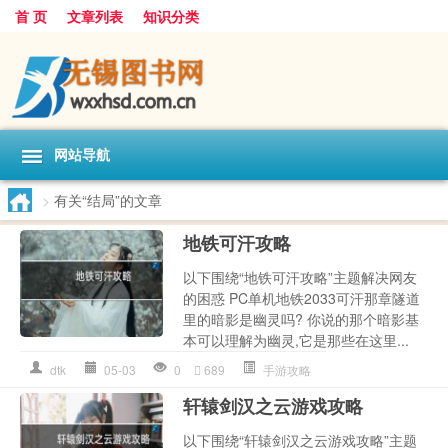
首 页
文章列表
知识分类
网站导航
>
有关“结局”的文章
地铁可汗攻略
以下围绕“地铁可汗攻略”主题解决网友
的困惑 PC单机地铁2033可汗那章隧道
里的暗影是幽灵吗? 你说的那个暗影基
本可以理解为幽灵,它是那些在这里...
dtk
05-03
0
689
手游攻略
轩辕剑汉之云游戏攻略
以下围绕“轩辕剑汉之云游戏攻略”主题