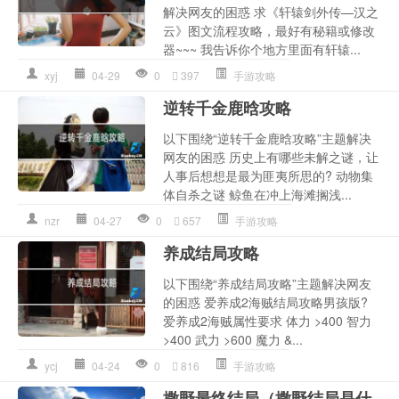
解决网友的困惑 求《轩辕剑外传—汉之
云》图文流程攻略，最好有秘籍或修改
器~~~ 我告诉你个地方里面有轩辕...
xyj
04-29
0
397
手游攻略
逆转千金鹿晗攻略
以下围绕“逆转千金鹿晗攻略”主题解决
网友的困惑 历史上有哪些未解之谜，让
人事后想想是最为匪夷所思的? 动物集
体自杀之谜 鲸鱼在冲上海滩搁浅...
nzr
04-27
0
657
手游攻略
养成结局攻略
以下围绕“养成结局攻略”主题解决网友
的困惑 爱养成2海贼结局攻略男孩版?
爱养成2海贼属性要求 体力 >400 智力
>400 武力 >600 魔力 &...
ycj
04-24
0
816
手游攻略
撒野最终结局（撒野结局是什