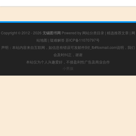
Copyright © 2012 - 2026
无锡图书网
Powered by
网站分类目录
|
精选推荐文章
|
网
站地图
|
疑难解答
苏ICP备11070797号
声明：本站内容来自互联网，如信息有错误可发邮件到f_fb#foxmail.com说明，我们
会及时纠正，谢谢
本站仅为个人兴趣爱好，不接盈利性广告及商业合作
小男孩