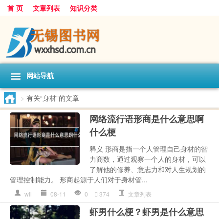
首 页
文章列表
知识分类
网站导航
>
有关“身材”的文章
网络流行语形商是什么意思啊
什么梗
释义 形商是指一个人管理自己身材的智
力商数，通过观察一个人的身材，可以
了解他的修养、意志力和对人生规划的
管理控制能力。 形商起源于人们对于身材管...
wll
08-11
0
374
文章列表
虾男什么梗？虾男是什么意思