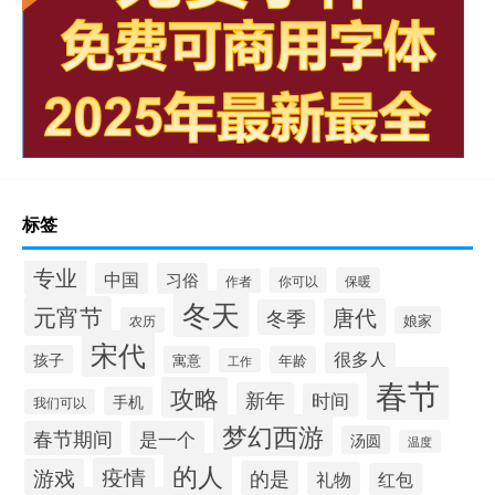
标签
专业
中国
习俗
你可以
保暖
作者
冬天
元宵节
唐代
冬季
娘家
农历
宋代
很多人
孩子
寓意
年龄
工作
春节
攻略
新年
时间
手机
我们可以
梦幻西游
春节期间
是一个
汤圆
温度
的人
疫情
游戏
的是
礼物
红包