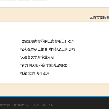
元宵节贵阳
假冒注册商标罪的立案标准是什么？
报考在职硕士报名时间都是三月份吗
汉语言文学跨专业考研
“青灯明灭照不寐”的出处是哪里
托福 雅思 考什么用
网站地图
|
疑难解答
苏ICP备11070797号