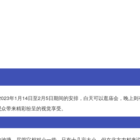
23年1月14日至2月5日期间的安排，白天可以逛庙会，晚上则
观众带来精彩纷呈的视觉享受。
的池塘。尽管它相对小一些，只有十几亩大小，但在北方农村来