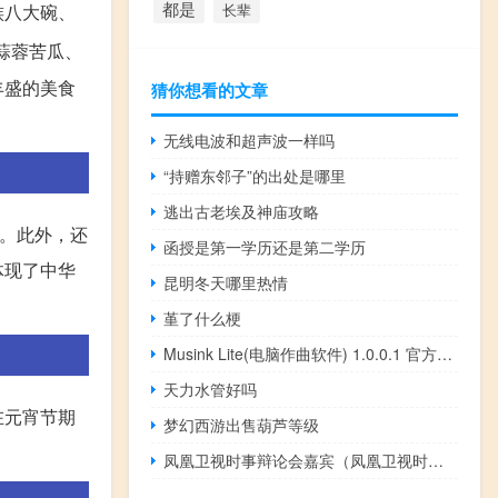
都是
长辈
族八大碗、
蒜蓉苦瓜、
丰盛的美食
猜你想看的文章
无线电波和超声波一样吗
“持赠东邻子”的出处是哪里
逃出古老埃及神庙攻略
项。此外，还
函授是第一学历还是第二学历
体现了中华
昆明冬天哪里热情
堇了什么梗
Musink Lite(电脑作曲软件) 1.0.0.1 官方免费版（Musink Lite(电脑作曲软件) 1.0.0.1 官方免费版功能简介）
天力水管好吗
在元宵节期
梦幻西游出售葫芦等级
凤凰卫视时事辩论会嘉宾（凤凰卫视时事辩论会最新一期）