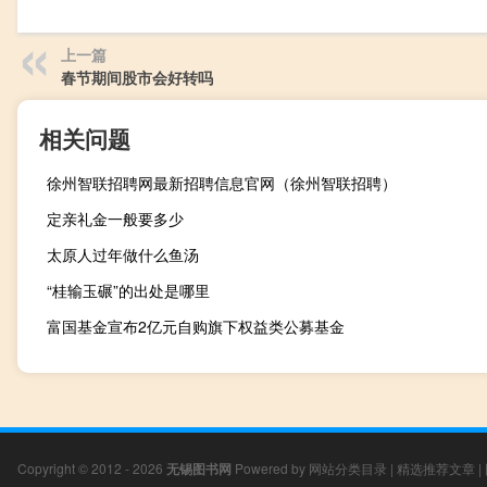
上一篇
春节期间股市会好转吗
相关问题
徐州智联招聘网最新招聘信息官网（徐州智联招聘）
定亲礼金一般要多少
太原人过年做什么鱼汤
“桂输玉碾”的出处是哪里
富国基金宣布2亿元自购旗下权益类公募基金
Copyright © 2012 - 2026
无锡图书网
Powered by
网站分类目录
|
精选推荐文章
|