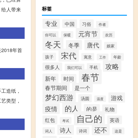
标签
，给人带来
专业
中国
习俗
作者
元宵节
你可以
保暖
农历
冬天
唐代
冬季
娘家
018年首
宋代
孩子
寓意
年龄
工作
攻略
很多人
手机
我们可以
春节
新年
时间
春节期间
是一个
手工造纸，
梦幻西游
游戏
汤圆
温度
工艺类型，
的人
疫情
的是
礼物
自己的
红包
英语
考试
还不
诗人
诗词
词人
这是