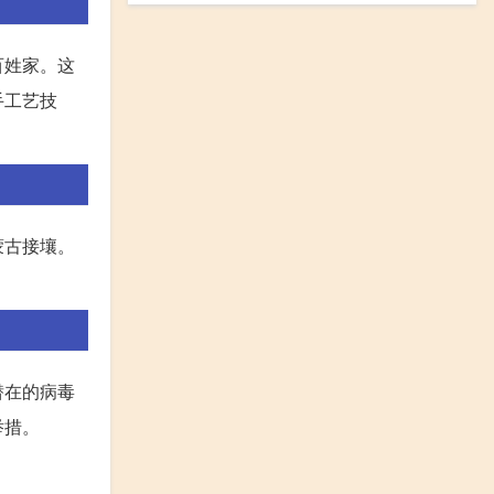
百姓家。这
手工艺技
内蒙古接壤。
潜在的病毒
举措。