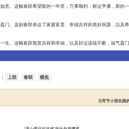
批: 万事如意。这幅春联希望新的一年里，万事顺利，财运亨通，新的
批: 福喜盈门。这副春联表达了家庭富贵、幸福吉祥的美好祝愿，以及
: 幸福一生。这幅春联寓意吉祥和幸福，以及好运连续不断，福气盈
：
上联
春联
横批
元宵节小朋友跳
“遥山带日应连越”的出处是哪里