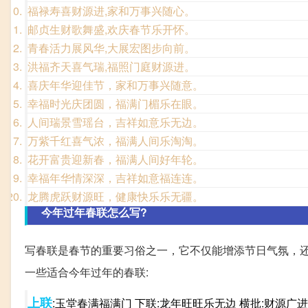
福禄寿喜财源进,家和万事兴随心。
邮贞生财歌舞盛,欢庆春节乐开怀。
青春活力展风华,大展宏图步向前。
洪福齐天喜气瑞,福照门庭财源进。
喜庆年华迎佳节，家和万事兴随意。
幸福时光庆团圆，福满门楣乐在眼。
人间瑞景雪瑶台，吉祥如意乐无边。
万紫千红喜气浓，福满人间乐淘淘。
花开富贵迎新春，福满人间好年轮。
幸福年华情深深，吉祥如意福连连。
龙腾虎跃财源旺，健康快乐乐无疆。
今年过年春联怎么写?
写春联是春节的重要习俗之一，它不仅能增添节日气氛，还
一些适合今年过年的春联:
上联
:玉堂春满福满门 下联:龙年旺旺乐无边 横批:财源广进