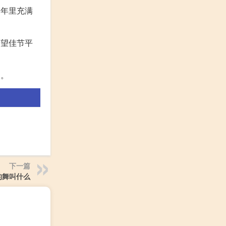
一年里充满
希望佳节平
门。
下一篇
的舞叫什么