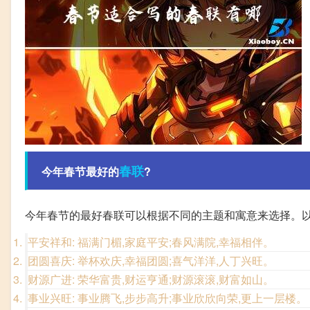
春联
今年春节最好的
?
今年春节的最好春联可以根据不同的主题和寓意来选择。以
平安祥和: 福满门楣,家庭平安;春风满院,幸福相伴。
团圆喜庆: 举杯欢庆,幸福团圆;喜气洋洋,人丁兴旺。
财源广进: 荣华富贵,财运亨通;财源滚滚,财富如山。
事业兴旺: 事业腾飞,步步高升;事业欣欣向荣,更上一层楼。