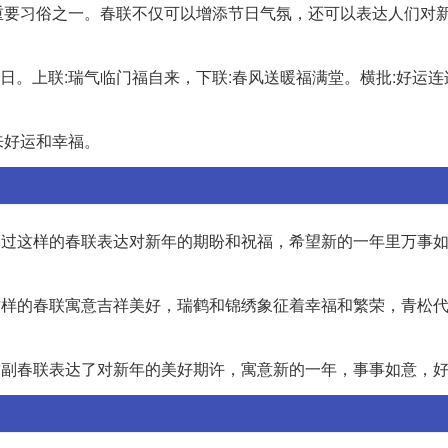
重要习俗之一。春联不仅可以增添节日气氛，还可以表达人们对
日。上联:瑞气临门福自来，下联:春风送暖福满堂。横批:好运连
来好运和幸福。
通过这样的春联表达对新年的期盼和祝福，希望新的一年里万事
这样的春联寓意吉祥美好，瑞鹤和锦绣象征着幸福和繁荣，青松
这副春联表达了对新年的美好期许，寓意新的一年，事事如意，