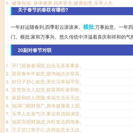
健康祝福: 身体健康,福寿双全;健康如意,乐享人生。
关于春节的春联有哪些?
横批
一年好运随春到,四季彩云滚滚来。
:万事如意。一年
门。横批:家和万事兴。悠久传统中洋溢着喜庆和祥和的气
20副对春节对联
开门迎春春满院,抬头见喜喜事多。
迎新春年年如意,接鸿福步步登高。
好日子舒心如意,美生活幸福平安。
富贵双全人如意,财喜两旺家和睦。
家庭和睦人团圆,幸福生活乐无边。
福满门楣财源广,身体健康喜上眉。
乐享人生喜气洋,事业有成福满堂。
福星高照财源进,兴旺发达四海春。
天天笑口常开心,吉祥如意永无边。