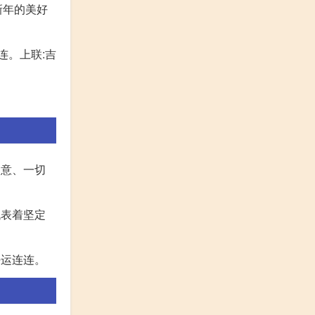
新年的美好
连。上联:吉
如意、一切
代表着坚定
好运连连。