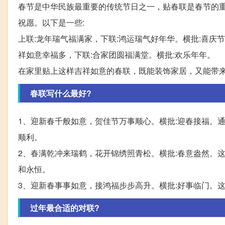
春节是中华民族最重要的传统节日之一，贴春联是春节的
祝愿。以下是一些:
上联:龙年瑞气福满家，下联:鸿运瑞气好年华。横批:喜庆节
祥如意幸福多，下联:合家团圆福满堂。横批:欢乐年年。
在家里贴上这样吉祥如意的春联，既能装饰家居，又能带
春联写什么最好?
1、迎新春千般如意，贺佳节万事顺心。横批:迎春接福。
顺利。
2、春满乾冲来瑞鹤，花开锦绣照青松。横批:春意盎然。
和永恒。
3、迎新春事事如意，接鸿福步步高升。横批:好事临门。
过年最合适的对联?