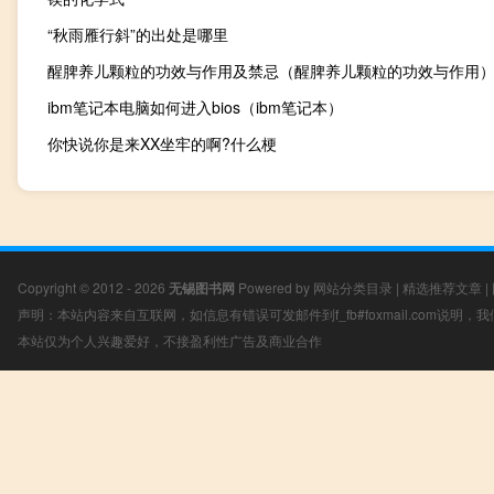
“秋雨雁行斜”的出处是哪里
醒脾养儿颗粒的功效与作用及禁忌（醒脾养儿颗粒的功效与作用
ibm笔记本电脑如何进入bios（ibm笔记本）
你快说你是来XX坐牢的啊?什么梗
Copyright © 2012 - 2026
无锡图书网
Powered by
网站分类目录
|
精选推荐文章
|
声明：本站内容来自互联网，如信息有错误可发邮件到f_fb#foxmail.com说明
本站仅为个人兴趣爱好，不接盈利性广告及商业合作