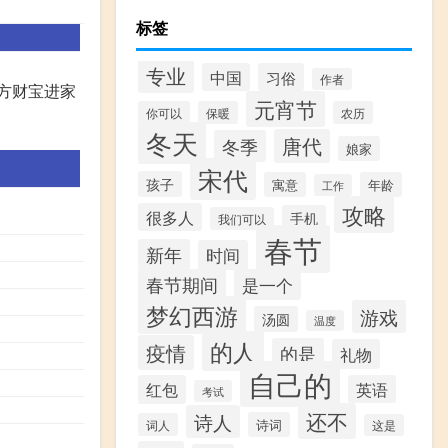
标签
专业
中国
习俗
作者
八方财宝进家
元宵节
你可以
保暖
农历
冬天
唐代
冬季
娘家
宋代
孩子
寓意
年龄
工作
攻略
很多人
手机
我们可以
春节
新年
时间
春节期间
是一个
梦幻西游
游戏
汤圆
温度
的人
疫情
的是
礼物
自己的
红包
英语
考试
还不
诗人
诗词
词人
这是