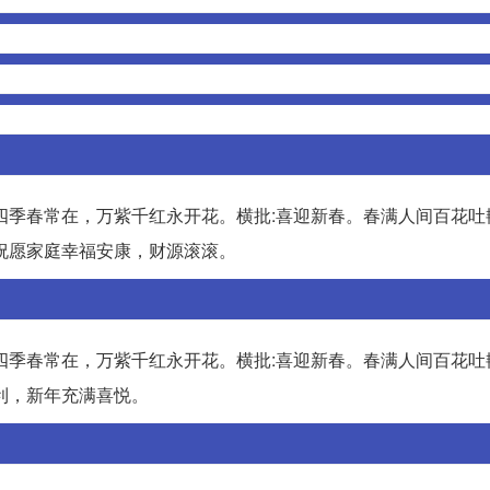
四季春常在，万紫千红永开花。横批:喜迎新春。春满人间百花吐
祝愿家庭幸福安康，财源滚滚。
四季春常在，万紫千红永开花。横批:喜迎新春。春满人间百花吐
利，新年充满喜悦。