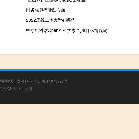
财务核算有哪些方面
）
2022压线二本大学有哪些
甲小姐对话OpenAI科学家 到底什么情况嘞
网站地图
|
疑难解答
苏ICP备11070797号
，我们会及时纠正，谢谢