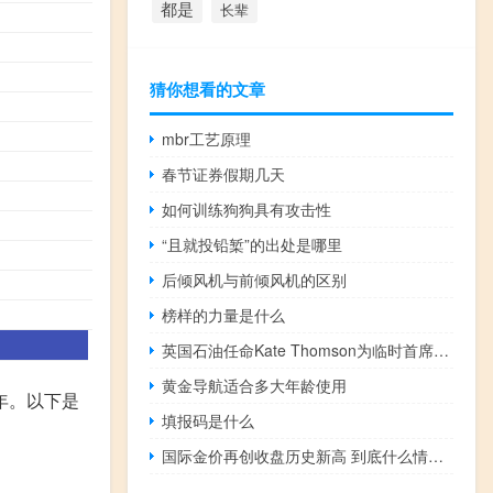
都是
长辈
猜你想看的文章
mbr工艺原理
春节证券假期几天
如何训练狗狗具有攻击性
“且就投铅椠”的出处是哪里
后倾风机与前倾风机的区别
榜样的力量是什么
英国石油任命Kate Thomson为临时首席财务官
黄金导航适合多大年龄使用
年。以下是
填报码是什么
国际金价再创收盘历史新高 到底什么情况呢