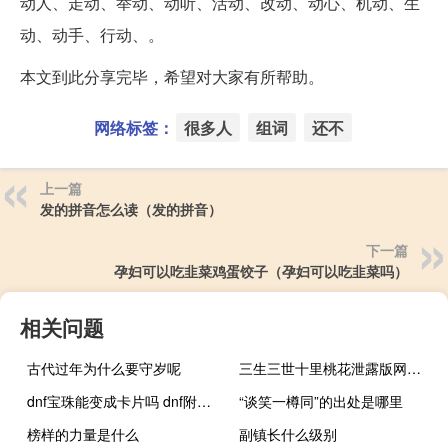
动人、走动、举动、动听、活动、改动、动心、机动、生
动、动手、行动、。
本文到此分享完毕，希望对大家有所帮助。
网络标签：
很多人
组词
还不
上一篇
发的拼音怎么读（发的拼音）
下一篇
孕妇可以吃韭菜鸡蛋饺子（孕妇可以吃韭菜吗）
相关问题
古代过年为什么要守岁呢
三生三世十里桃花泄露版网盘百度云 三生三世十里桃花全集4-48泄露版全集bt种子
dnf宝珠能变成卡片吗 dnf附魔卡片怎么用
“谈笑一樽同”的出处是哪里
榜样的力量是什么
副镇长什么级别