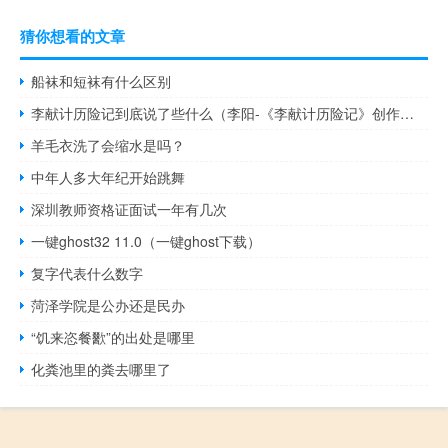
猜你想看的文章
船袜和短袜有什么区别
李献计历险记到底说了些什么（李阳-《李献计历险记》创作者简介）
羊毛衣洗了会缩水是吗？
中年人多大年纪开始跳舞
深圳教师资格证面试一年有几次
一键ghost32 11.0（一键ghost下载）
复字代表什么数字
菏泽学院是公办还是民办
“饥来恣餐歠”的出处是哪里
化粪池里的粪去哪里了