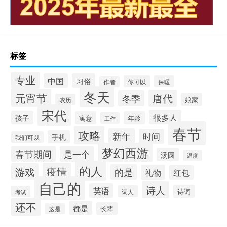
标签
专业
中国
习俗
你可以
保暖
作者
冬天
元宵节
唐代
冬季
娘家
农历
宋代
很多人
孩子
寓意
年龄
工作
春节
攻略
新年
时间
手机
我们可以
梦幻西游
春节期间
是一个
汤圆
温度
的人
疫情
游戏
的是
礼物
红包
自己的
诗人
英语
诗词
词人
考试
还不
都是
长辈
这是