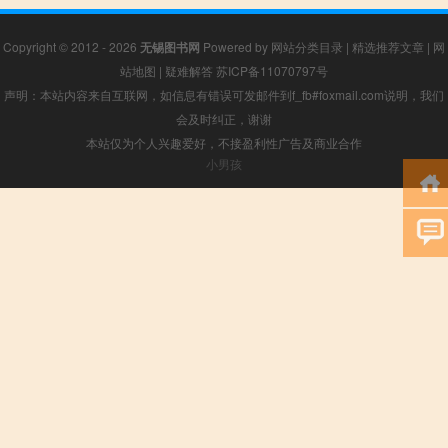
Copyright © 2012 - 2026
无锡图书网
Powered by
网站分类目录
|
精选推荐文章
|
网
站地图
|
疑难解答
苏ICP备11070797号
声明：本站内容来自互联网，如信息有错误可发邮件到f_fb#foxmail.com说明，我们
会及时纠正，谢谢
本站仅为个人兴趣爱好，不接盈利性广告及商业合作
小男孩