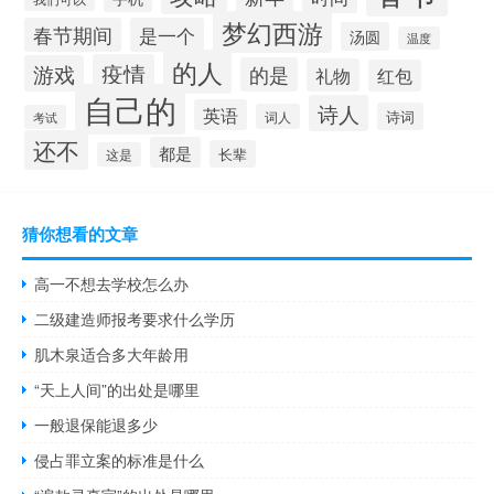
梦幻西游
春节期间
是一个
汤圆
温度
的人
疫情
游戏
的是
礼物
红包
自己的
诗人
英语
诗词
词人
考试
还不
都是
长辈
这是
猜你想看的文章
高一不想去学校怎么办
二级建造师报考要求什么学历
肌木泉适合多大年龄用
“天上人间”的出处是哪里
一般退保能退多少
侵占罪立案的标准是什么