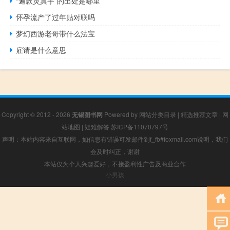
“遍款灵真宇”的出处是哪里
怀孕流产了过年贴对联吗
梦幻西游老哥带什么法宝
雇请是什么意思
Copyright © 2012 - 2026
无锡图书网
Powered by
网站分类目录
|
精选推荐文章
|
网
站地图
|
疑难解答
苏ICP备11070797号
声明：本站内容来自互联网，如信息有错误可发邮件到f_fb#foxmail.com说明，我们
会及时纠正，谢谢
本站仅为个人兴趣爱好，不接盈利性广告及商业合作
小男孩