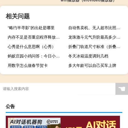
相关问题
“略彴半寻影”的出处是哪里
自动售卖机、无人超市比照电商接受监管
内存不足是否重启程序释放内存（内存不足）
龙珠激斗元气升阶最高多少级（龙珠激斗怎么发元气弹）
心秀是什么意思啊（心秀）
折叠门轨道尺寸标准（折叠门要上轨道好 还是下轨道好）
蚂蚁庄园小鸡问答：今日小鸡庄园答题的答案2021年6月9日
冬天冰箱温度调到几档
用数字怎么做春节贺卡
多大年龄可以自己买车上牌
☚
公告