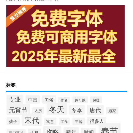
标签
专业
中国
习俗
你可以
保暖
作者
冬天
元宵节
唐代
冬季
娘家
农历
宋代
很多人
孩子
寓意
年龄
工作
春节
攻略
新年
时间
手机
我们可以