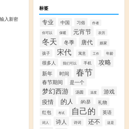
标签
次输入新密
专业
中国
习俗
作者
元宵节
你可以
保暖
农历
冬天
唐代
冬季
娘家
宋代
孩子
寓意
年龄
工作
攻略
很多人
手机
我们可以
春节
新年
时间
春节期间
是一个
梦幻西游
游戏
汤圆
温度
的人
疫情
的是
礼物
自己的
红包
英语
考试
还不
诗人
诗词
词人
这是