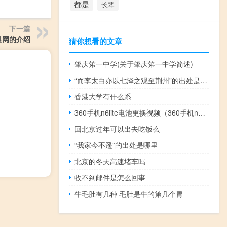
都是
长辈
下一篇
具网的介绍
猜你想看的文章
肇庆笫一中学(关于肇庆笫一中学简述)
“而李太白亦以七泽之观至荆州”的出处是哪里
香港大学有什么系
360手机n6lite电池更换视频（360手机n6）
回北京过年可以出去吃饭么
“我家今不遥”的出处是哪里
北京的冬天高速堵车吗
收不到邮件是怎么回事
牛毛肚有几种 毛肚是牛的第几个胃