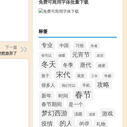
免费可商用字体批量下载
标签
专业
中国
习俗
作者
下一篇
元宵节
突然放弃了
你可以
保暖
农历
冬天
唐代
冬季
娘家
宋代
孩子
寓意
年龄
工作
攻略
很多人
手机
我们可以
春节
新年
时间
春节期间
是一个
梦幻西游
游戏
汤圆
温度
的人
疫情
的是
礼物