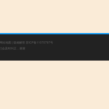
网站地图
|
疑难解答
苏ICP备11070797号
，我们会及时纠正，谢谢