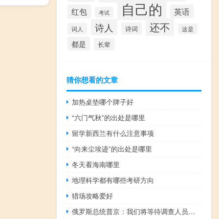
自己的
红包
英语
考试
还不
诗人
诗词
词人
这是
都是
长辈
猜你想看的文章
加热桌垫哪个牌子好
“六门气秋”的出处是哪里
留学新西兰有什么注意事项
“向来尘埃迹”的出处是哪里
冬天看海南哪里
地理科学都有哪些考研方向
猎场攻略爱好
俄罗斯总统普京：我们将等待调查人员的说法