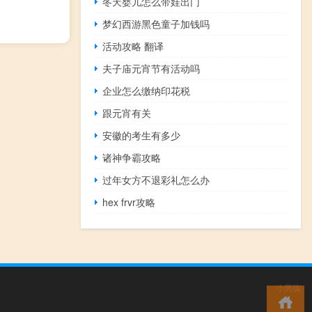
冬天婴儿怎么带娃出门
梦幻西游黑色童子加钱吗
活动攻略 翻译
夫子庙元宵节有活动吗
企业怎么缴纳印花税
跟元宵有关
安徽的考生有多少
诸神争霸攻略
过年女方不退彩礼怎么办
hex frvr攻略
小男孩