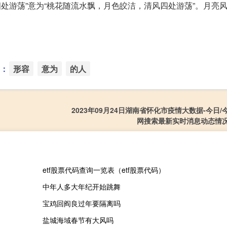
处游荡”意为“桃花随流水飘，月色皎洁，清风四处游荡”。月亮
：
形容
意为
的人
2023年09月24日湖南省怀化市疫情大数据-今日
网搜索最新实时消息动态情
etf股票代码查询一览表（etf股票代码）
中年人多大年纪开始跳舞
宝鸡回阎良过年要隔离吗
盐城海域春节有大风吗