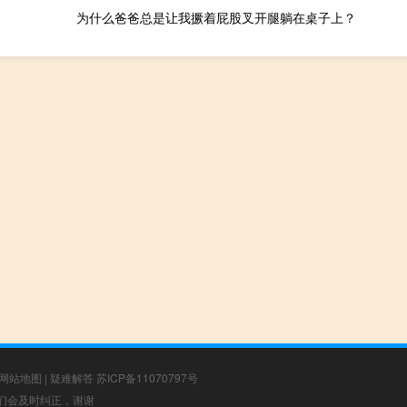
为什么爸爸总是让我撅着屁股叉开腿躺在桌子上？
网站地图
|
疑难解答
苏ICP备11070797号
，我们会及时纠正，谢谢