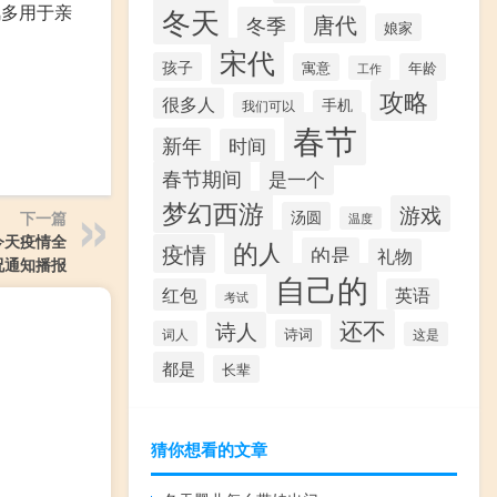
风多用于亲
冬天
唐代
冬季
娘家
宋代
孩子
寓意
年龄
工作
攻略
很多人
手机
我们可以
春节
新年
时间
春节期间
是一个
梦幻西游
游戏
汤圆
下一篇
温度
/今天疫情全
的人
疫情
的是
礼物
况通知播报
自己的
红包
英语
考试
还不
诗人
诗词
词人
这是
都是
长辈
猜你想看的文章