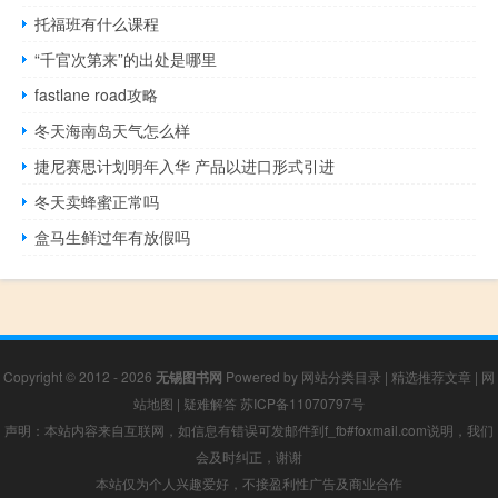
托福班有什么课程
“千官次第来”的出处是哪里
fastlane road攻略
冬天海南岛天气怎么样
捷尼赛思计划明年入华 产品以进口形式引进
冬天卖蜂蜜正常吗
盒马生鲜过年有放假吗
Copyright © 2012 - 2026
无锡图书网
Powered by
网站分类目录
|
精选推荐文章
|
网
站地图
|
疑难解答
苏ICP备11070797号
声明：本站内容来自互联网，如信息有错误可发邮件到f_fb#foxmail.com说明，我们
会及时纠正，谢谢
本站仅为个人兴趣爱好，不接盈利性广告及商业合作