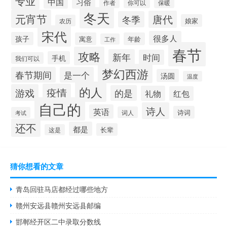
专业
中国
习俗
你可以
保暖
作者
冬天
元宵节
唐代
冬季
娘家
农历
宋代
很多人
孩子
寓意
年龄
工作
春节
攻略
新年
时间
手机
我们可以
梦幻西游
春节期间
是一个
汤圆
温度
的人
疫情
游戏
的是
礼物
红包
自己的
诗人
英语
诗词
词人
考试
还不
都是
长辈
这是
猜你想看的文章
青岛回驻马店都经过哪些地方
赣州安远县赣州安远县邮编
邯郸经开区二中录取分数线