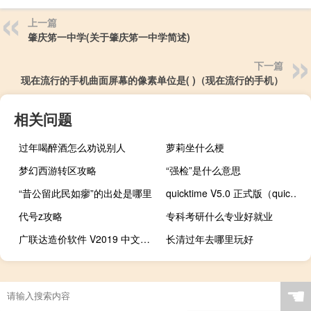
上一篇
肇庆笫一中学(关于肇庆笫一中学简述)
下一篇
现在流行的手机曲面屏幕的像素单位是( )（现在流行的手机）
相关问题
过年喝醉酒怎么劝说别人
萝莉坐什么梗
梦幻西游转区攻略
“强检”是什么意思
“昔公留此民如瘳”的出处是哪里
quicktime V5.0 正式版（quicktime V5.0 正式版功能简介）
代号z攻略
专科考研什么专业好就业
广联达造价软件 V2019 中文破解版（广联达造价软件 V2019 中文破解版功能简介）
长清过年去哪里玩好
☚