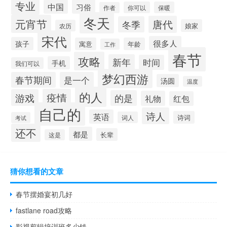
专业
中国
习俗
你可以
保暖
作者
冬天
元宵节
唐代
冬季
娘家
农历
宋代
很多人
孩子
寓意
年龄
工作
春节
攻略
新年
时间
手机
我们可以
梦幻西游
春节期间
是一个
汤圆
温度
的人
疫情
游戏
的是
礼物
红包
自己的
诗人
英语
诗词
词人
考试
还不
都是
长辈
这是
猜你想看的文章
春节摆婚宴初几好
fastlane road攻略
影视剪辑培训班多少钱