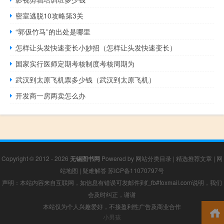
密室逃脱10攻略第3关
“郭伋竹马”的出处是哪里
怎样让头发快速变长小妙招（怎样让头发快速变长）
国家实行医师定期考核制度考核周期为
武汉到太原飞机票多少钱（武汉到太原飞机）
开发商一房两卖怎么办
Copyright © 2012 - 2026
无锡图书网
Powered by
网站分类目录
|
精选推荐文章
|
网
站地图
|
疑难解答
苏ICP备11070797号
声明：本站内容来自互联网，如信息有错误可发邮件到f_fb#foxmail.com说明，我们
会及时纠正，谢谢
本站仅为个人兴趣爱好，不接盈利性广告及商业合作
小男孩