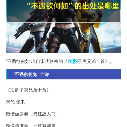
次韵
“不遇欲何如”出自宋代张耒的《
子夷兄弟十首》。
“不遇欲何如”全诗
《次韵子夷兄弟十首》
宋代 张耒
愔愔坐岁晏，忽枉故人书。
颇说清淮滨，卜筑有幽居。