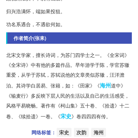
归兴浩满怀，端如果投狙。
功名系遇合，不遇欲何如。
作者简介(张耒)
北宋文学家，擅长诗词，为苏门四学士之一。《全宋词》
《全宋诗》中有他的多篇作品。早年游学于陈，学官苏辙
重爱，从学于苏轼，苏轼说他的文章类似苏辙，汪洋澹
海州
泊。其诗学白居易、张籍，如：《田家》《
道中》
《输麦行》多反映下层人民的生活以及自己的生活感受，
风格平易晓畅。著作有《柯山集》五十卷、《拾遗》十二
宋史
卷、《续拾遗》一卷。《
》卷四四四有传。
网络标签：
宋史
次韵
海州