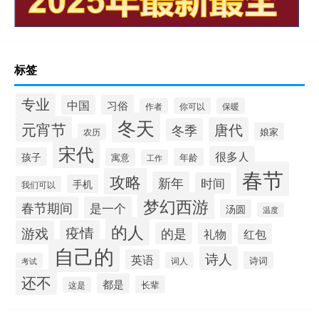
标签
专业
中国
习俗
你可以
保暖
作者
冬天
元宵节
唐代
冬季
娘家
农历
宋代
很多人
孩子
寓意
年龄
工作
春节
攻略
新年
时间
手机
我们可以
梦幻西游
春节期间
是一个
汤圆
温度
的人
疫情
游戏
的是
礼物
红包
自己的
诗人
英语
诗词
词人
考试
还不
都是
长辈
这是