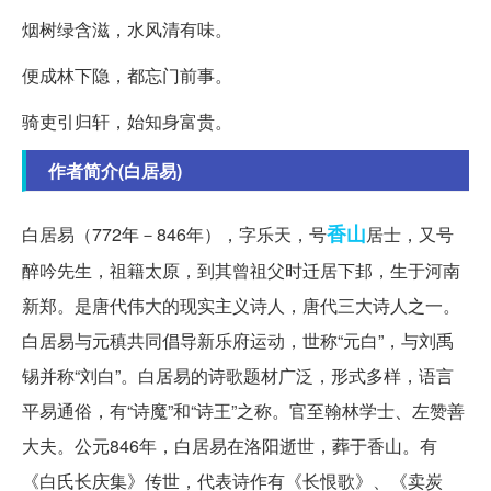
烟树绿含滋，水风清有味。
便成林下隐，都忘门前事。
骑吏引归轩，始知身富贵。
作者简介(白居易)
香山
白居易（772年－846年），字乐天，号
居士，又号
醉吟先生，祖籍太原，到其曾祖父时迁居下邽，生于河南
新郑。是唐代伟大的现实主义诗人，唐代三大诗人之一。
白居易与元稹共同倡导新乐府运动，世称“元白”，与刘禹
锡并称“刘白”。白居易的诗歌题材广泛，形式多样，语言
平易通俗，有“诗魔”和“诗王”之称。官至翰林学士、左赞善
大夫。公元846年，白居易在洛阳逝世，葬于香山。有
《白氏长庆集》传世，代表诗作有《长恨歌》、《卖炭