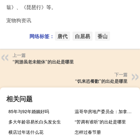
翁》、《琵琶行》等。
宠物狗资讯
网络标签：
唐代
白居易
香山
上一篇
“闲游虽老未能休”的出处是哪里
下一篇
“饥来恣餐歠”的出处是哪里
相关问题
85年与92年婚姻好吗
温哥华房地产委员会：加拿大8月温哥华基准房价同比上涨2.5%住房销售同比增长21%
多大年龄容易长白头发女生
“苦调有谁听”的出处是哪里
横店过年送什么花
怎样过春节册