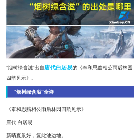
唐代
白居易
“烟树绿含滋”出自
的《奉和思黯相公雨后林园
四韵见示》。
“烟树绿含滋”全诗
《奉和思黯相公雨后林园四韵见示》
唐代 白居易
新晴夏景好，复此池边地。