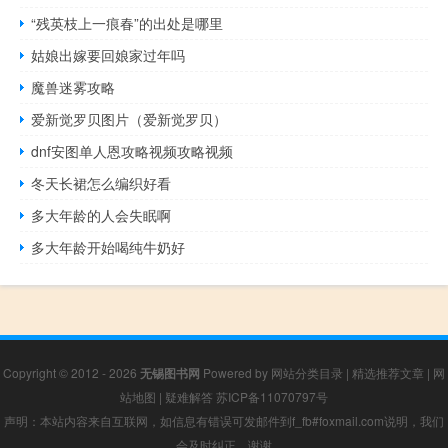
“残英枝上一痕春”的出处是哪里
姑娘出嫁要回娘家过年吗
魔兽迷雾攻略
爱新觉罗贝图片（爱新觉罗贝）
dnf安图单人恩攻略视频攻略视频
冬天长裙怎么编织好看
多大年龄的人会失眠啊
多大年龄开始喝纯牛奶好
Copyright © 2012 - 2026
无锡图书网
Powered by
网站分类目录
|
精选推荐文章
|
网
站地图
|
疑难解答
苏ICP备11070797号
声明：本站内容来自互联网，如信息有错误可发邮件到f_fb#foxmail.com说明，我们
会及时纠正，谢谢