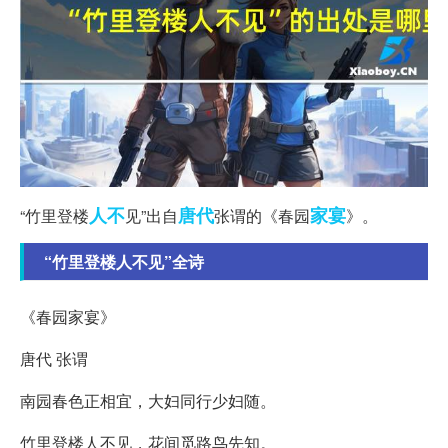
人不
唐代
家宴
“竹里登楼
见”出自
张谓的《春园
》。
“竹里登楼人不见”全诗
《春园家宴》
唐代 张谓
南园春色正相宜，大妇同行少妇随。
竹里登楼人不见，花间觅路鸟先知。