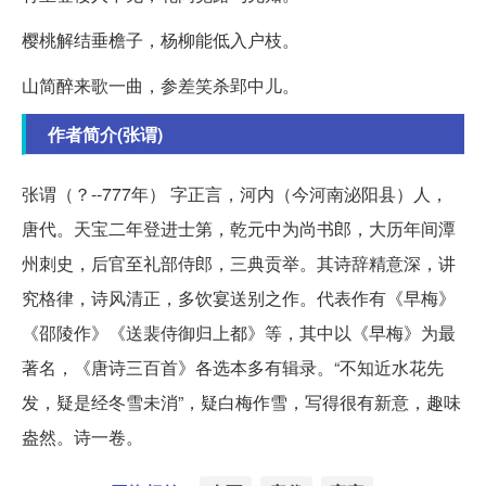
樱桃解结垂檐子，杨柳能低入户枝。
山简醉来歌一曲，参差笑杀郢中儿。
作者简介(张谓)
张谓（？--777年） 字正言，河内（今河南泌阳县）人，
唐代。天宝二年登进士第，乾元中为尚书郎，大历年间潭
州刺史，后官至礼部侍郎，三典贡举。其诗辞精意深，讲
究格律，诗风清正，多饮宴送别之作。代表作有《早梅》
《邵陵作》《送裴侍御归上都》等，其中以《早梅》为最
著名，《唐诗三百首》各选本多有辑录。“不知近水花先
发，疑是经冬雪未消”，疑白梅作雪，写得很有新意，趣味
盎然。诗一卷。