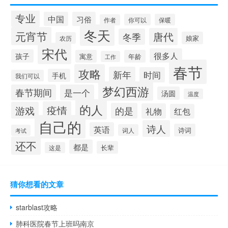
专业
中国
习俗
你可以
保暖
作者
冬天
元宵节
唐代
冬季
娘家
农历
宋代
很多人
孩子
寓意
年龄
工作
春节
攻略
新年
时间
手机
我们可以
梦幻西游
春节期间
是一个
汤圆
温度
的人
疫情
游戏
的是
礼物
红包
自己的
诗人
英语
诗词
词人
考试
还不
都是
长辈
这是
猜你想看的文章
starblast攻略
肺科医院春节上班吗南京