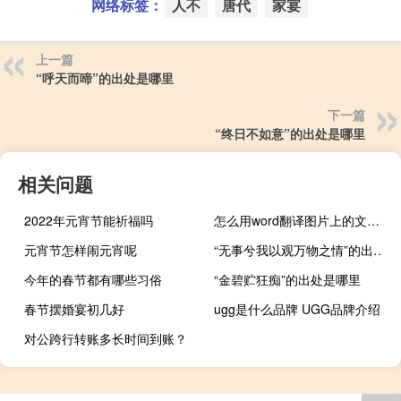
网络标签：
人不
唐代
家宴
上一篇
“呼天而啼”的出处是哪里
下一篇
“终日不如意”的出处是哪里
相关问题
2022年元宵节能祈福吗
怎么用word翻译图片上的文字（怎么用word发邮件）
元宵节怎样闹元宵呢
“无事兮我以观万物之情”的出处是哪里
今年的春节都有哪些习俗
“金碧贮狂痴”的出处是哪里
春节摆婚宴初几好
ugg是什么品牌 UGG品牌介绍
对公跨行转账多长时间到账？