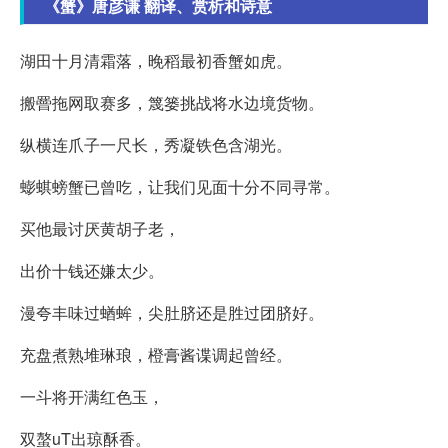
《蟹》唐彦谦 翻译、赏析和诗意
湖田十月清霜落，晚稻最初香蟹如虎。
搬罾拖网取赛多，篾篓挑战将水边境货物。
纵横连爪子一尺长，秀凝铁色含湖光。
蟛蜞螃蟹已曾吃，让我们见面十分不同寻常。
买他最讨厌黄胡子老，
出价十钱还嫌太少。
漫夸丰味过蝤蛑，尖肚脐还是胜过团脐好。
充盘煮熟堆琳琅，橙膏酱谍调起曾经。
一斗将开满红色玉，
双螯uT出琼酥香。