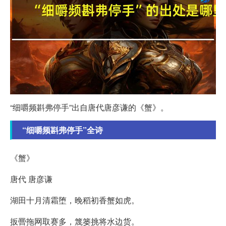
“细嚼频斟弗停手”出自唐代唐彦谦的《蟹》。
“细嚼频斟弗停手”全诗
《蟹》
唐代 唐彦谦
湖田十月清霜堕，晚稻初香蟹如虎。
扳罾拖网取赛多，篾篓挑将水边货。