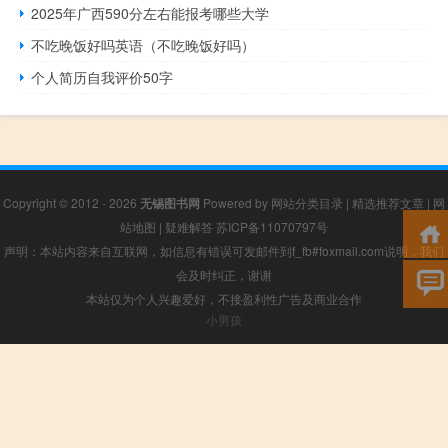
2025年广西590分左右能报考哪些大学
不吃晚饭好吗英语（不吃晚饭好吗）
个人简历自我评价50字
Copyright © 2012 - 2026
无锡图书网
Powered by
网站分类目录
|
精选推荐文章
|
网
站地图
|
疑难解答
苏ICP备11070797号
声明：本站内容来自互联网，如信息有错误可发邮件到f_fb#foxmail.com说明，我们
会及时纠正，谢谢
本站仅为个人兴趣爱好，不接盈利性广告及商业合作
小男孩