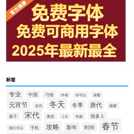
标签
专业
中国
习俗
你可以
保暖
作者
冬天
元宵节
唐代
冬季
娘家
农历
宋代
很多人
孩子
寓意
年龄
工作
春节
攻略
新年
时间
手机
我们可以