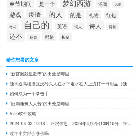
梦幻西游
春节期间
是一个
汤圆
温度
的人
疫情
游戏
的是
礼物
红包
自己的
诗人
英语
诗词
词人
考试
还不
都是
长辈
这是
猜你想看的文章
“新宫漏残星欲堕”的出处是哪里
独木造高楼没瓦没砖头人在水下走水在人上流打一日用品（独木造高楼没瓦没砖头打一物）
如何成为一个拳击手
“随崩随筑人人苦”的出处是哪里
Visio软件攻略
2024-04-02 10:18： 路况信息：2024年4月2日10时15分，宁靖高速武靖段寨市收费站附近以西K51处东往西因一辆货车侧翻占用行车道，目前路产人员正在现场处理，途经车辆需谨慎慢行。Sa85Za ​​​
过年小卖部会涨价吗