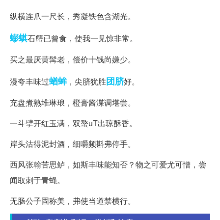
纵横连爪一尺长，秀凝铁色含湖光。
蟛蜞
石蟹已曾食，使我一见惊非常。
买之最厌黄髯老，偿价十钱尚嫌少。
蝤蛑
团脐
漫夸丰味过
，尖脐犹胜
好。
充盘煮熟堆琳琅，橙膏酱渫调堪尝。
一斗擘开红玉满，双螯uT出琼酥香。
岸头沽得泥封酒，细嚼频斟弗停手。
西风张翰苦思鲈，如斯丰味能知否？物之可爱尤可憎，尝
闻取刺于青蝇。
无肠公子固称美，弗使当道禁横行。