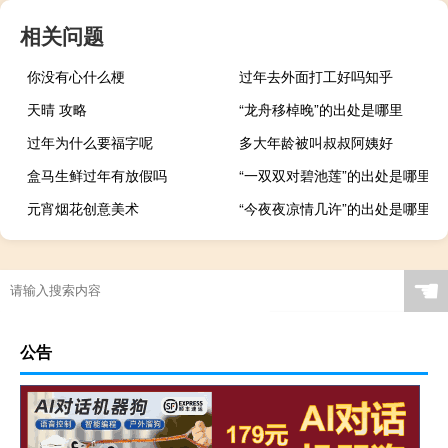
相关问题
你没有心什么梗
过年去外面打工好吗知乎
天晴 攻略
“龙舟移棹晚”的出处是哪里
过年为什么要福字呢
多大年龄被叫叔叔阿姨好
盒马生鲜过年有放假吗
“一双双对碧池莲”的出处是哪里
元宵烟花创意美术
“今夜夜凉情几许”的出处是哪里
☚
公告