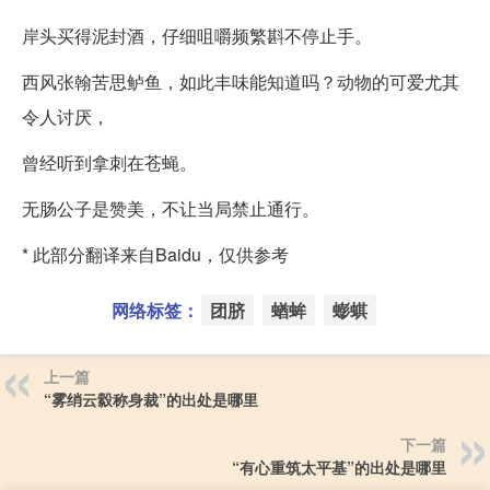
岸头买得泥封酒，仔细咀嚼频繁斟不停止手。
西风张翰苦思鲈鱼，如此丰味能知道吗？动物的可爱尤其
令人讨厌，
曾经听到拿刺在苍蝇。
无肠公子是赞美，不让当局禁止通行。
* 此部分翻译来自Baidu，仅供参考
网络标签：
团脐
蝤蛑
蟛蜞
上一篇
“雾绡云縠称身裁”的出处是哪里
下一篇
“有心重筑太平基”的出处是哪里