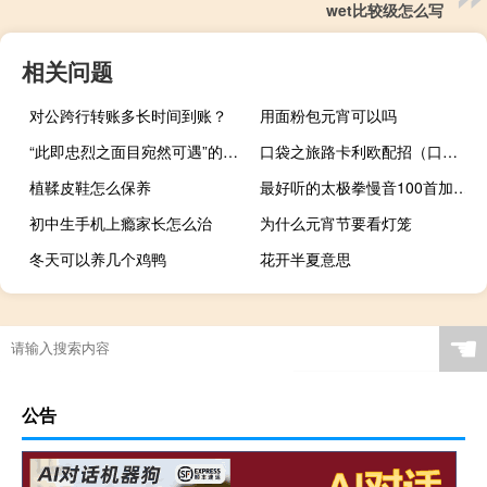
wet比较级怎么写
相关问题
对公跨行转账多长时间到账？
用面粉包元宵可以吗
“此即忠烈之面目宛然可遇”的出处是哪里
口袋之旅路卡利欧配招（口袋之旅路卡利欧配招）
植鞣皮鞋怎么保养
最好听的太极拳慢音100首加长版（慢节奏太极拳音乐大全）
初中生手机上瘾家长怎么治
为什么元宵节要看灯笼
冬天可以养几个鸡鸭
花开半夏意思
☚
公告