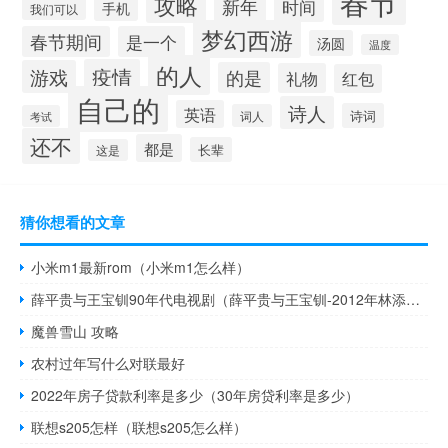
春节
攻略
新年
时间
手机
我们可以
梦幻西游
春节期间
是一个
汤圆
温度
的人
疫情
游戏
的是
礼物
红包
自己的
诗人
英语
诗词
词人
考试
还不
都是
长辈
这是
猜你想看的文章
小米m1最新rom（小米m1怎么样）
薛平贵与王宝钏90年代电视剧（薛平贵与王宝钏-2012年林添一执导电视剧简介）
魔兽雪山 攻略
农村过年写什么对联最好
2022年房子贷款利率是多少（30年房贷利率是多少）
联想s205怎样（联想s205怎么样）