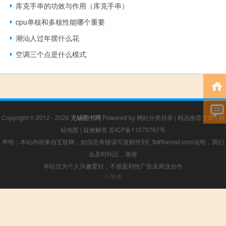
库克手串的功效与作用（库克手串）
cpu单核和多核性能哪个重要
潮汕人过年摆什么花
空调三个点是什么模式
Copyright © 2012 - 2026
无锡图书网
Powered by
网站分类目录
|
精选推荐文章
|
网
站地图
|
疑难解答
苏ICP备11070797号
声明：本站内容来自互联网，如信息有错误可发邮件到f_fb#foxmail.com说明，我们
会及时纠正，谢谢
本站仅为个人兴趣爱好，不接盈利性广告及商业合作
小男孩