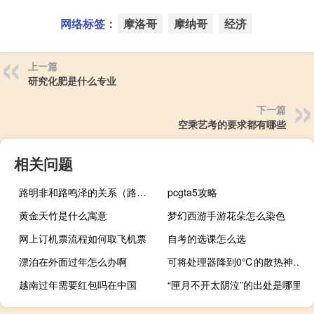
网络标签：
摩洛哥
摩纳哥
经济
上一篇
研究化肥是什么专业
下一篇
空乘艺考的要求都有哪些
相关问题
路明非和路鸣泽的关系（路明非和路鸣泽是什么关系）
pcgta5攻略
黄金天竹是什么寓意
梦幻西游手游花朵怎么染色
网上订机票流程如何取飞机票
自考的选课怎么选
漂泊在外面过年怎么办啊
可将处理器降到0℃的散热神技！Intel突然放弃了
越南过年需要红包吗在中国
“匣月不开太阴泣”的出处是哪里