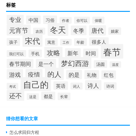
标签
专业
中国
习俗
你可以
保暖
作者
冬天
元宵节
唐代
冬季
娘家
农历
宋代
很多人
孩子
寓意
年龄
工作
春节
攻略
新年
时间
手机
我们可以
梦幻西游
春节期间
是一个
汤圆
温度
的人
疫情
游戏
的是
礼物
红包
自己的
诗人
英语
诗词
词人
考试
还不
都是
长辈
这是
猜你想看的文章
怎么求回归方程