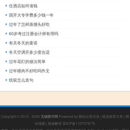
住酒店如何省钱
国开大专学费多少钱一年
过年了怎样蒸馒头好吃
60岁考过注册会计师有用吗
有关冬天的童谣
冬天空调开多少度合适
过年花灯的做法简单
过年猪肉不好吃吗作文
统驭怎么造句
Copyright © 2012 - 2026
无锡图书网
Powered by
网站分类目录
|
精选推荐文章
|
网
站地图
|
疑难解答
苏ICP备11070797号