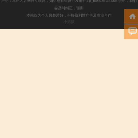
声明：本站内容来自互联网，如信息有错误可发邮件到f_fb#foxmail.com说明，我们
会及时纠正，谢谢
本站仅为个人兴趣爱好，不接盈利性广告及商业合作
小男孩