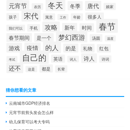
冬天
元宵节
唐代
冬季
娘家
农历
宋代
很多人
孩子
寓意
年龄
工作
春节
攻略
新年
时间
手机
我们可以
梦幻西游
春节期间
是一个
汤圆
温度
的人
疫情
游戏
的是
礼物
红包
自己的
诗人
英语
诗词
词人
考试
还不
都是
长辈
这是
猜你想看的文章
云南城市GDP经济排名
元宵节前剪头发会怎么样
幼儿保育可以考大专吗