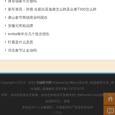
体育场春节开放吗
新车资讯：评测 全新比亚迪唐怎么样及众泰T300怎么样
唐山春节商场营业吗现在
安徽元宵粉品牌
emba每年分几个批次招生
盯紧是什么意思
河北春节让走动吗
Copyright © 2012 - 2026
无锡图书网
Powered by
网站分类目录
|
精选推荐文章
|
网
站地图
|
疑难解答
苏ICP备11070797号
声明：本站内容来自互联网，如信息有错误可发邮件到f_fb#foxmail.com说明，我们
会及时纠正，谢谢
本站仅为个人兴趣爱好，不接盈利性广告及商业合作
小男孩