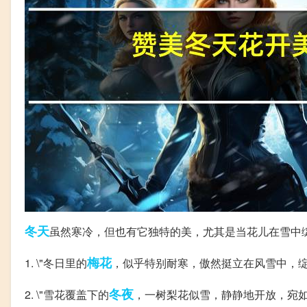
冬天
虽然寒冷，但也有它独特的美，尤其是当花儿在雪中
梅花
1. \"冬日里的
，似乎特别耐寒，傲然挺立在风雪中，绽
冬夜
2. \"雪花覆盖下的
，一树梨花似雪，静静地开放，宛如