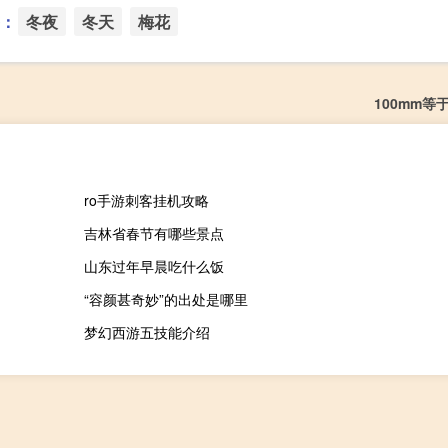
：
冬夜
冬天
梅花
100mm等
ro手游刺客挂机攻略
吉林省春节有哪些景点
山东过年早晨吃什么饭
“容颜甚奇妙”的出处是哪里
梦幻西游五技能介绍