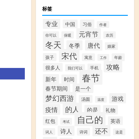
标签
专业
中国
习俗
作者
元宵节
你可以
保暖
农历
冬天
唐代
冬季
娘家
宋代
孩子
寓意
年龄
工作
攻略
很多人
手机
我们可以
春节
新年
时间
春节期间
是一个
梦幻西游
游戏
汤圆
温度
的人
疫情
的是
礼物
自己的
红包
英语
考试
还不
诗人
诗词
词人
这是