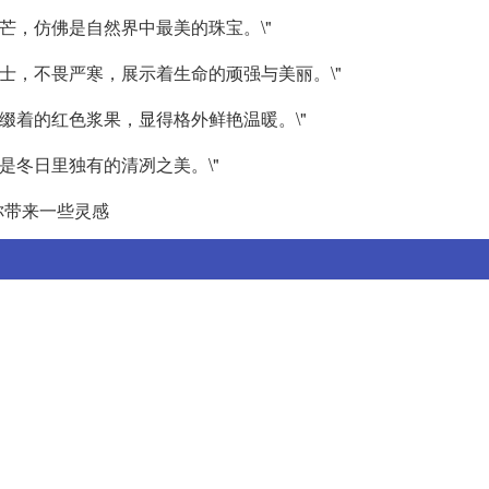
光芒，仿佛是自然界中最美的珠宝。\"
勇士，不畏严寒，展示着生命的顽强与美丽。\"
点缀着的红色浆果，显得格外鲜艳温暖。\"
那是冬日里独有的清冽之美。\"
你带来一些灵感