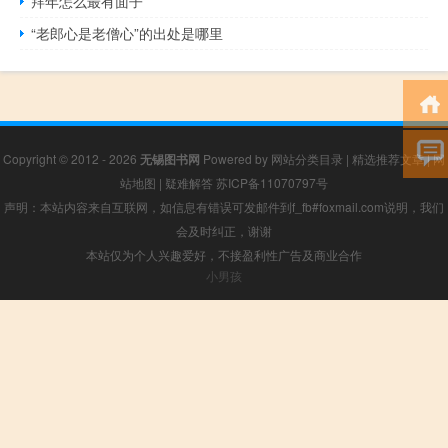
拜年怎么最有面子
“老郎心是老僧心”的出处是哪里
Copyright © 2012 - 2026
无锡图书网
Powered by
网站分类目录
|
精选推荐文章
|
网
站地图
|
疑难解答
苏ICP备11070797号
声明：本站内容来自互联网，如信息有错误可发邮件到f_fb#foxmail.com说明，我们
会及时纠正，谢谢
本站仅为个人兴趣爱好，不接盈利性广告及商业合作
小男孩