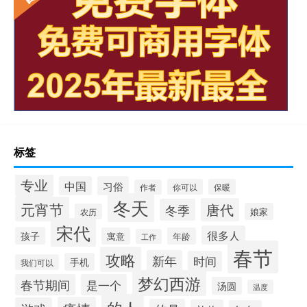
标签
专业
中国
习俗
你可以
保暖
作者
冬天
元宵节
唐代
冬季
娘家
农历
宋代
很多人
孩子
寓意
年龄
工作
春节
攻略
新年
时间
手机
我们可以
梦幻西游
春节期间
是一个
汤圆
温度