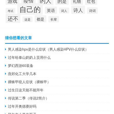
的人
疫情
游戏
的是
礼物
红包
自己的
诗人
英语
诗词
词人
考试
还不
都是
长辈
这是
猜你想看的文章
男人感染hpv是什么症状（男人感染HPV什么症状）
过年给泰山奶奶上贡用什么
梦幻西游60装备
燕郊化工大学几本
裸蛛甲咬人症状（裸蛛甲）
过生日这天能不能拜年
传说第二季（传说2简介）
过年开奥德赛好吗