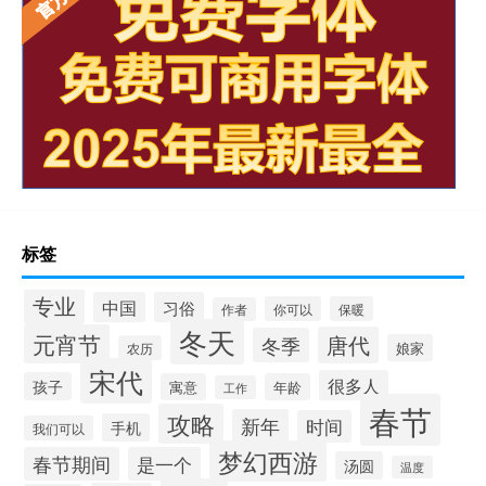
标签
专业
中国
习俗
你可以
保暖
作者
冬天
元宵节
唐代
冬季
娘家
农历
宋代
很多人
孩子
寓意
年龄
工作
春节
攻略
新年
时间
手机
我们可以
梦幻西游
春节期间
是一个
汤圆
温度