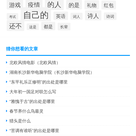
的人
疫情
游戏
的是
礼物
红包
自己的
诗人
英语
诗词
词人
考试
还不
都是
长辈
这是
猜你想看的文章
北欧风情电影（北欧风情）
湖南长沙新华电脑学院（长沙新华电脑学院）
“东平礼乐正修明”的出处是哪里
大年初一国足对联怎么写
“雅愧于古”的出处是哪里
春节养什么鸟最灵
猎头是什么
“苦调有谁听”的出处是哪里