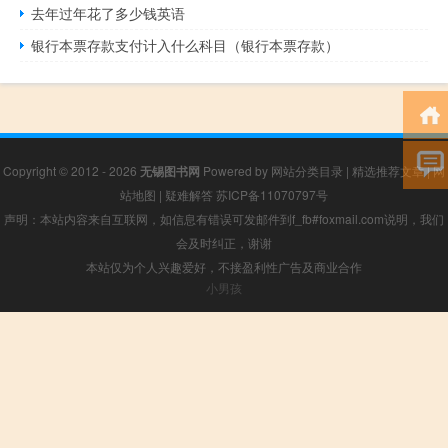
去年过年花了多少钱英语
银行本票存款支付计入什么科目（银行本票存款）
Copyright © 2012 - 2026
无锡图书网
Powered by
网站分类目录
|
精选推荐文章
|
网
站地图
|
疑难解答
苏ICP备11070797号
声明：本站内容来自互联网，如信息有错误可发邮件到f_fb#foxmail.com说明，我们
会及时纠正，谢谢
本站仅为个人兴趣爱好，不接盈利性广告及商业合作
小男孩