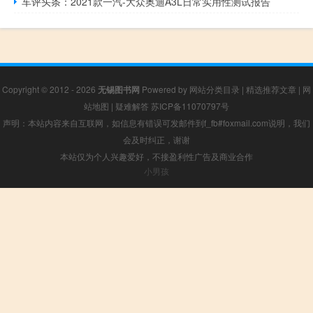
车评头条：2021款一汽-大众奥迪A3L日常实用性测试报告
Copyright © 2012 - 2026
无锡图书网
Powered by
网站分类目录
|
精选推荐文章
|
网
站地图
|
疑难解答
苏ICP备11070797号
声明：本站内容来自互联网，如信息有错误可发邮件到f_fb#foxmail.com说明，我们
会及时纠正，谢谢
本站仅为个人兴趣爱好，不接盈利性广告及商业合作
小男孩