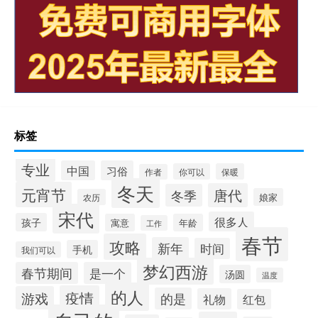
标签
专业
中国
习俗
你可以
保暖
作者
冬天
元宵节
唐代
冬季
娘家
农历
宋代
很多人
孩子
寓意
年龄
工作
春节
攻略
新年
时间
手机
我们可以
梦幻西游
春节期间
是一个
汤圆
温度
的人
疫情
游戏
的是
礼物
红包