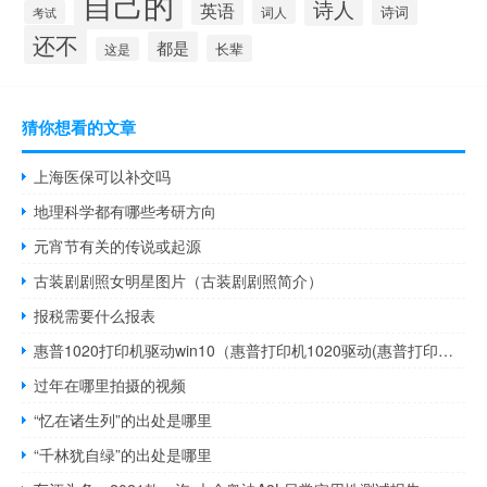
自己的
诗人
英语
诗词
词人
考试
还不
都是
长辈
这是
猜你想看的文章
上海医保可以补交吗
地理科学都有哪些考研方向
元宵节有关的传说或起源
古装剧剧照女明星图片（古装剧剧照简介）
报税需要什么报表
惠普1020打印机驱动win10（惠普打印机1020驱动(惠普打印机1020驱动程序)）
过年在哪里拍摄的视频
“忆在诸生列”的出处是哪里
“千林犹自绿”的出处是哪里