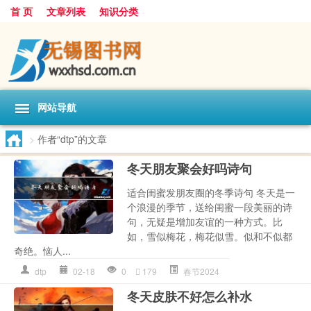
首 页
文章列表
知识分类
网站导航
>
作者“dtp”的文章
冬天朋友聚会好吗诗句
适合闺蜜发朋友圈的冬季诗句 冬天是一
个浪漫的季节，送给闺蜜一段美丽的诗
句，无疑是增加友谊的一种方式。比
如，雪似梅花，梅花似雪。似和不似都
奇绝。恼人...
dtp
02-18
0
179
春节2024
冬天皮肤不好怎么补水