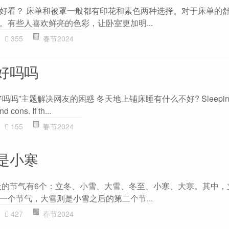
好看？ 床单和被罩一般都有印花和素色两种选择。对于床单的
。有些人喜欢鲜亮的色彩，让卧室更加明...
355
春节2024
好吗吗
”主题解决网友的困惑 冬天地上铺床睡有什么不好? Sleeping on 
d cons. If th...
155
春节2024
是小寒
天的节气有6个：立冬、小雪、大雪、冬至、小寒、大寒。其中，
一个节气，大雪则是小雪之后的第二个节...
427
春节2024