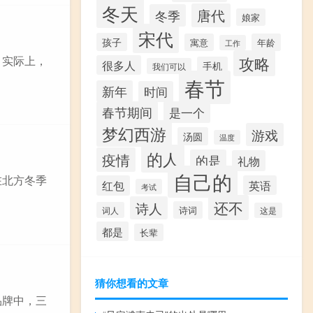
冬天
唐代
冬季
娘家
宋代
孩子
寓意
年龄
工作
攻略
。实际上，
很多人
手机
我们可以
春节
新年
时间
春节期间
是一个
梦幻西游
游戏
汤圆
温度
的人
疫情
的是
礼物
自己的
在北方冬季
红包
英语
考试
还不
诗人
诗词
词人
这是
都是
长辈
猜你想看的文章
品牌中，三