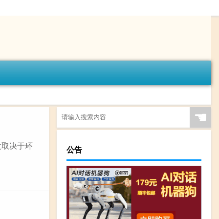
☚
度取决于环
公告