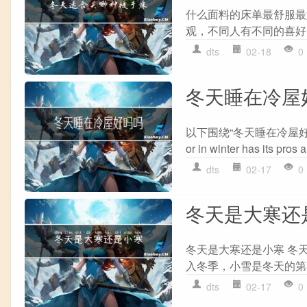
什么面料的床单最舒服最
观，不同人有不同的喜好
dts
02-18
0
冬天睡在冷屋
以下围绕“冬天睡在冷屋好吗吗
or in winter has its pros an
dts
02-17
0
冬天是大寒还
冬天是大寒还是小寒 冬
入冬季，小雪是冬天的第
dts
02-17
0