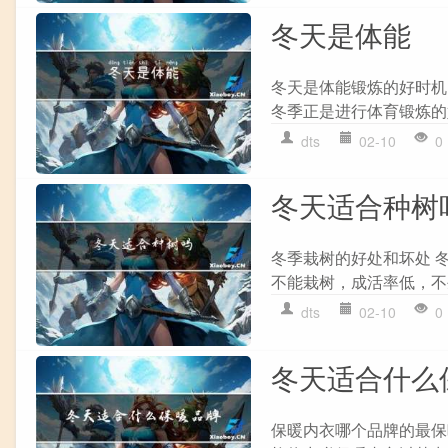
冬天是体能
冬天是体能锻炼的好时机
冬季正是进行体育锻炼的
dts
02-10
0
冬天适合种树
冬季栽树的好处和坏处 
不能栽树，成活率低，不生
dts
02-10
0
冬天适合什么
保暖内衣哪个品牌的最保