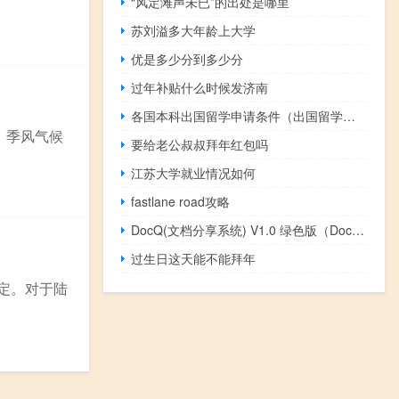
“风定滩声未已”的出处是哪里
苏刘溢多大年龄上大学
优是多少分到多少分
过年补贴什么时候发济南
各国本科出国留学申请条件（出国留学申请条件）
 季风气候
要给老公叔叔拜年红包吗
江苏大学就业情况如何
fastlane road攻略
DocQ(文档分享系统) V1.0 绿色版（DocQ(文档分享系统) V1.0 绿色版功能简介）
过生日这天能不能拜年
定。对于陆