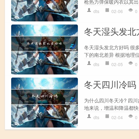
枪热力弹保暖内衣以其出
dts
02-06
0
冬天湿头发北
冬天湿头发北方好吗 很
下的南北差异 根据地理位
dts
02-05
0
冬天四川冷吗
为什么四川冬天冷? 四
地来说，增温和降温都快
dts
02-04
0