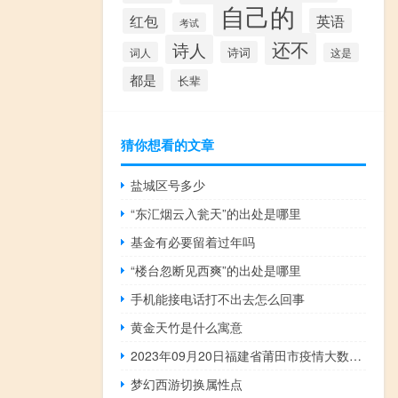
自己的
红包
英语
考试
还不
诗人
诗词
词人
这是
都是
长辈
猜你想看的文章
盐城区号多少
“东汇烟云入瓮天”的出处是哪里
基金有必要留着过年吗
“楼台忽断见西爽”的出处是哪里
手机能接电话打不出去怎么回事
黄金天竹是什么寓意
2023年09月20日福建省莆田市疫情大数据-今日/今天疫情全网搜索最新实时消息动态情况通知播报
梦幻西游切换属性点