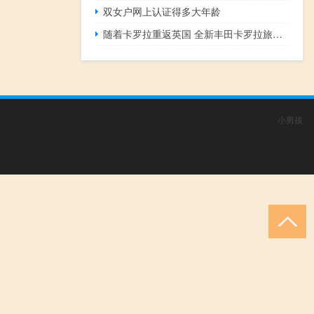
双女户网上认证得多大年龄
随着卡罗拉重返英国 全新丰田卡罗拉旅游运动揭晓
小男孩