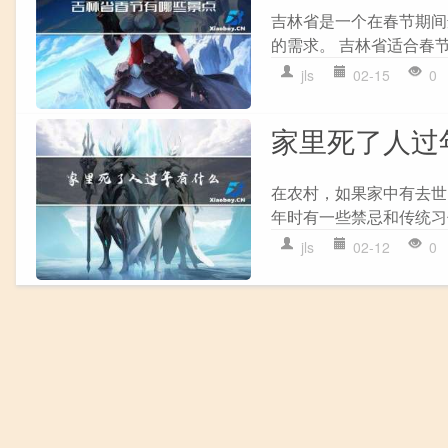
吉林省是一个在春节期间
的需求。 吉林省适合春节
jls
02-15
0
家里死了人过
在农村，如果家中有去世
年时有一些禁忌和传统习
jls
02-12
0