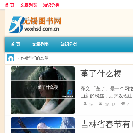
首 页
文章列表
知识分类
首 页
文章列表
知识分类
>
作者“jls”的文章
堇了什么梗
释义 「堇了」是一个网络
山新的粉丝，后来发现山
jls
08-15
0
吉林省春节有