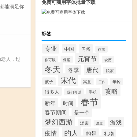
免费可商用字体批量下载
都能满足你
标签
专业
中国
习俗
作者
元宵节
的老人，过
你可以
保暖
农历
冬天
唐代
冬季
娘家
宋代
孩子
寓意
年龄
工作
攻略
很多人
手机
我们可以
春节
新年
时间
春节期间
是一个
梦幻西游
游戏
汤圆
温度
的人
疫情
的是
礼物