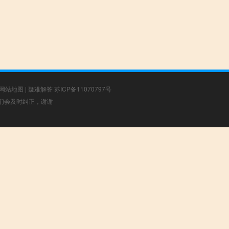
网站地图
|
疑难解答
苏ICP备11070797号
，我们会及时纠正，谢谢