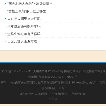
“南去北来人自老”的出处是哪里
“宫楹上集胡”的出处是哪里
人过年去哪里旅游好呢
大年过后还可以拜年吗
盒马生鲜过年有放假吗
天龙八部天山派攻略
Copyright © 2012 - 2026
无锡图书网
Powered by
网站分类目录
|
精选推荐文章
|
网
站地图
|
疑难解答
苏ICP备11070797号
声明：本站内容来自互联网，如信息有错误可发邮件到f_fb#foxmail.com说明，我们
会及时纠正，谢谢
本站仅为个人兴趣爱好，不接盈利性广告及商业合作
小男孩