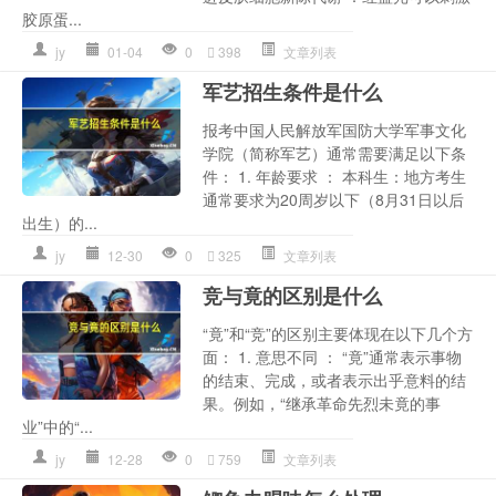
胶原蛋...
jy
01-04
0
398
文章列表
军艺招生条件是什么
报考中国人民解放军国防大学军事文化
学院（简称军艺）通常需要满足以下条
件： 1. 年龄要求 ： 本科生：地方考生
通常要求为20周岁以下（8月31日以后
出生）的...
jy
12-30
0
325
文章列表
竞与竟的区别是什么
“竟”和“竞”的区别主要体现在以下几个方
面： 1. 意思不同 ： “竟”通常表示事物
的结束、完成，或者表示出乎意料的结
果。例如，“继承革命先烈未竟的事
业”中的“...
jy
12-28
0
759
文章列表