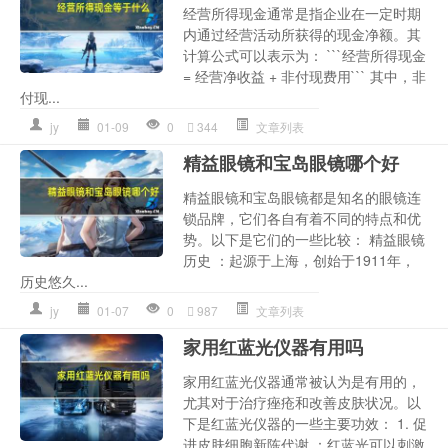
经营所得现金通常是指企业在一定时期
内通过经营活动所获得的现金净额。其
计算公式可以表示为： ```经营所得现金
= 经营净收益 + 非付现费用``` 其中，非
付现...
jy
01-09
0
344
文章列表
精益眼镜和宝岛眼镜哪个好
精益眼镜和宝岛眼镜都是知名的眼镜连
锁品牌，它们各自有着不同的特点和优
势。以下是它们的一些比较： 精益眼镜
历史 ：起源于上海，创始于1911年，
历史悠久...
jy
01-07
0
987
文章列表
家用红蓝光仪器有用吗
家用红蓝光仪器通常被认为是有用的，
尤其对于治疗痤疮和改善皮肤状况。以
下是红蓝光仪器的一些主要功效： 1. 促
进皮肤细胞新陈代谢 ：红蓝光可以刺激