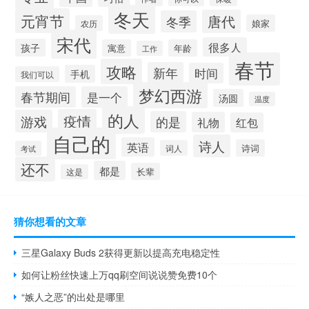
冬天
元宵节
唐代
冬季
娘家
农历
宋代
很多人
孩子
寓意
年龄
工作
春节
攻略
新年
时间
手机
我们可以
梦幻西游
春节期间
是一个
汤圆
温度
的人
疫情
游戏
的是
礼物
红包
自己的
诗人
英语
诗词
词人
考试
还不
都是
长辈
这是
猜你想看的文章
三星Galaxy Buds 2获得更新以提高充电稳定性
如何让粉丝快速上万qq刷空间说说赞免费10个
“嫉人之恶”的出处是哪里