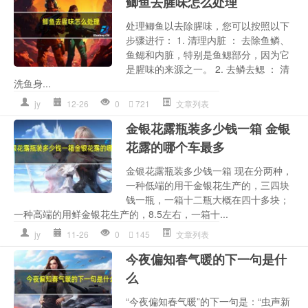
鲫鱼去腥味怎么处理
处理鲫鱼以去除腥味，您可以按照以下
步骤进行： 1. 清理内脏 ： 去除鱼鳞、
鱼鳃和内脏，特别是鱼鳃部分，因为它
是腥味的来源之一。 2. 去鳞去鳃 ： 清
洗鱼身...
jy
12-26
0
721
文章列表
金银花露瓶装多少钱一箱 金银
花露的哪个车最多
金银花露瓶装多少钱一箱 现在分两种，
一种低端的用干金银花生产的，三四块
钱一瓶，一箱十二瓶大概在四十多块；
一种高端的用鲜金银花生产的，8.5左右，一箱十...
jy
11-26
0
145
文章列表
今夜偏知春气暖的下一句是什
么
“今夜偏知春气暖”的下一句是：“虫声新