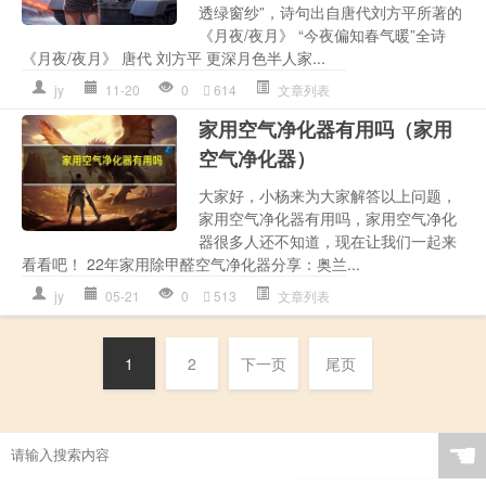
透绿窗纱”，诗句出自唐代刘方平所著的
《月夜/夜月》 “今夜偏知春气暖”全诗
《月夜/夜月》 唐代 刘方平 更深月色半人家...
jy
11-20
0
614
文章列表
家用空气净化器有用吗（家用
空气净化器）
大家好，小杨来为大家解答以上问题，
家用空气净化器有用吗，家用空气净化
器很多人还不知道，现在让我们一起来
看看吧！ 22年家用除甲醛空气净化器分享：奥兰...
jy
05-21
0
513
文章列表
1
2
下一页
尾页
☚