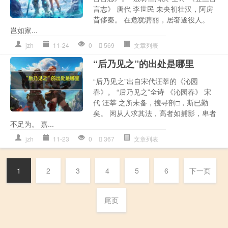
言志》 唐代 李世民 未央初壮汉，阿房
昔侈秦。 在危犹骋丽，居奢遂役人。
岂如家...
jzh
11-24
0
569
文章列表
“后乃见之”的出处是哪里
“后乃见之”出自宋代汪莘的《沁园
春》。 “后乃见之”全诗 《沁园春》 宋
代 汪莘 之所未备，搜寻剖□，斯已勤
矣。 闲从人求其法，高者如捕影，卑者
不足为。 嘉...
jzh
11-23
0
367
文章列表
1
2
3
4
5
6
下一页
尾页