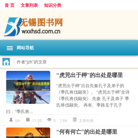
首 页
文章列表
知识分类
网站导航
>
作者“jzh”的文章
“虎兕出于柙”的出处是哪里
“虎兕出于柙”出自先秦孔子及弟子的
《季氏将伐颛臾》。 “虎兕出于柙”全诗
《季氏将伐颛臾》 先秦 孔子及弟子 季
氏将伐颛臾。 冉有、季路见于孔子
曰：“季氏将...
jzh
11-25
0
64
文章列表
“何有何亡”的出处是哪里