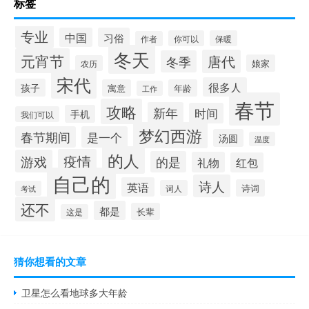
标签
专业
中国
习俗
你可以
保暖
作者
冬天
元宵节
唐代
冬季
娘家
农历
宋代
很多人
孩子
寓意
年龄
工作
春节
攻略
新年
时间
手机
我们可以
梦幻西游
春节期间
是一个
汤圆
温度
的人
疫情
游戏
的是
礼物
红包
自己的
诗人
英语
诗词
词人
考试
还不
都是
长辈
这是
猜你想看的文章
卫星怎么看地球多大年龄