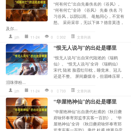
“何有何亡”出自先秦佚名的《谷风》。
“何有何亡”全诗 《谷风》 先秦 佚名 习
习谷风，以阴以雨。 黾勉同心，不宜有
怒。 采葑采菲，无以下体？德音莫违，
及尔...
jzh
11-24
0
302
文章列表
“恨无人说与”的出处是哪里
“恨无人说与”出自宋代陆淞的《瑞鹤
仙》。 “恨无人说与”全诗 《瑞鹤仙》
宋代 陆淞 脸霞红印枕，睡觉来、冠儿
还是不整。 屏间麝煤冷，但眉峰压翠，
泪珠弹粉...
jzh
11-24
0
733
文章列表
“华屋艳神仙”的出处是哪里
“华屋艳神仙”出自唐代杜甫的《秋日夔
府咏怀奉寄郑监李宾客一百韵》。 “华
屋艳神仙”全诗 《秋日夔府咏怀奉寄郑
监李宾客一百韵》 唐代 杜甫 绝塞乌蛮