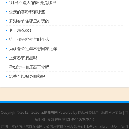
“月出不逢人”的出处是哪里
父亲的尊称都有哪些
罗湖春节住哪里好玩的
冬天怎么cos
给工作搭档拜年叫什么
为啥老公过年不想回家过年
上海春节摘星吗
孕妇过年血压高正常吗
沉香可以贴身佩戴吗
Copyright © 2012 - 2026
无锡图书网
Powered by
网站分类目录
|
精选推荐文章
|
网
站地图
|
疑难解答
苏ICP备11070797号
声明：本站内容来自互联网，如信息有错误可发邮件到f_fb#foxmail.com说明，我们