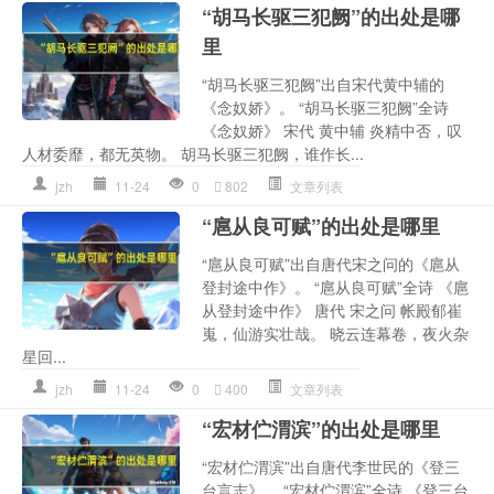
“胡马长驱三犯阙”的出处是哪
里
“胡马长驱三犯阙”出自宋代黄中辅的
《念奴娇》。 “胡马长驱三犯阙”全诗
《念奴娇》 宋代 黄中辅 炎精中否，叹
人材委靡，都无英物。 胡马长驱三犯阙，谁作长...
jzh
11-24
0
802
文章列表
“扈从良可赋”的出处是哪里
“扈从良可赋”出自唐代宋之问的《扈从
登封途中作》。 “扈从良可赋”全诗 《扈
从登封途中作》 唐代 宋之问 帐殿郁崔
嵬，仙游实壮哉。 晓云连幕卷，夜火杂
星回...
jzh
11-24
0
400
文章列表
“宏材伫渭滨”的出处是哪里
“宏材伫渭滨”出自唐代李世民的《登三
台言志》。 “宏材伫渭滨”全诗 《登三台