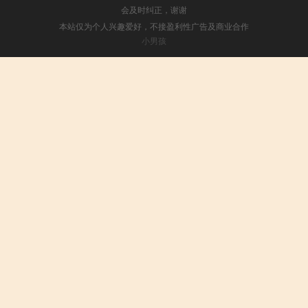
会及时纠正，谢谢
本站仅为个人兴趣爱好，不接盈利性广告及商业合作
小男孩