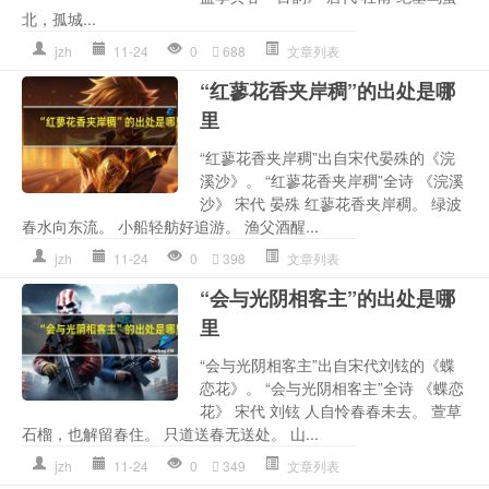
北，孤城...
jzh
11-24
0
688
文章列表
“红蓼花香夹岸稠”的出处是哪
里
“红蓼花香夹岸稠”出自宋代晏殊的《浣
溪沙》。 “红蓼花香夹岸稠”全诗 《浣溪
沙》 宋代 晏殊 红蓼花香夹岸稠。 绿波
春水向东流。 小船轻舫好追游。 渔父酒醒...
jzh
11-24
0
398
文章列表
“会与光阴相客主”的出处是哪
里
“会与光阴相客主”出自宋代刘铉的《蝶
恋花》。 “会与光阴相客主”全诗 《蝶恋
花》 宋代 刘铉 人自怜春春未去。 萱草
石榴，也解留春住。 只道送春无送处。 山...
jzh
11-24
0
349
文章列表