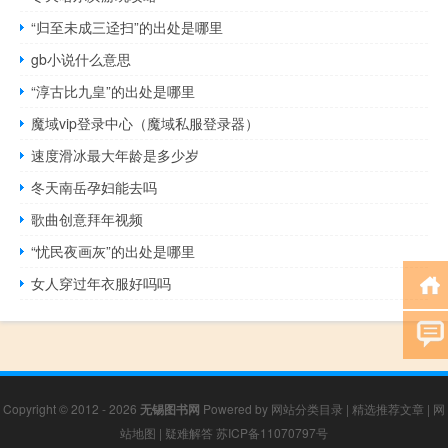
“归至未成三迳扫”的出处是哪里
gb小说什么意思
“淳古比九皇”的出处是哪里
魔域vip登录中心（魔域私服登录器）
速度滑冰最大年龄是多少岁
冬天南岳孕妇能去吗
歌曲创意拜年视频
“忧民夜画灰”的出处是哪里
女人穿过年衣服好吗吗
Copyright © 2012 - 2026
无锡图书网
Powered by
网站分类目录
|
精选推荐文章
|
网
站地图
|
疑难解答
苏ICP备11070797号