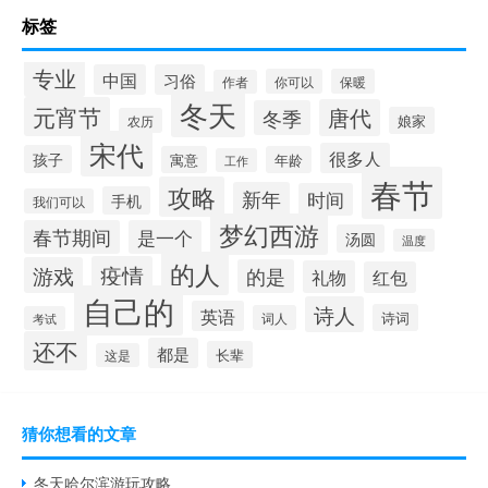
标签
专业
中国
习俗
你可以
保暖
作者
冬天
元宵节
唐代
冬季
娘家
农历
宋代
很多人
孩子
寓意
年龄
工作
春节
攻略
新年
时间
手机
我们可以
梦幻西游
春节期间
是一个
汤圆
温度
的人
疫情
游戏
的是
礼物
红包
自己的
诗人
英语
诗词
词人
考试
还不
都是
长辈
这是
猜你想看的文章
冬天哈尔滨游玩攻略