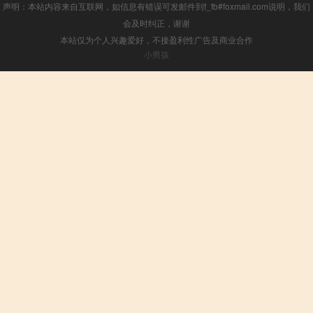
声明：本站内容来自互联网，如信息有错误可发邮件到f_fb#foxmail.com说明，我们
会及时纠正，谢谢
本站仅为个人兴趣爱好，不接盈利性广告及商业合作
小男孩