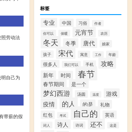
标签
专业
中国
习俗
作者
元宵节
你可以
保暖
农历
按照劳动法
冬天
唐代
冬季
娘家
宋代
孩子
寓意
年龄
工作
攻略
很多人
手机
我们可以
春节
新年
时间
说明自己为
春节期间
是一个
梦幻西游
游戏
汤圆
温度
的人
疫情
的是
礼物
自己的
红包
英语
考试
有带薪的假
还不
诗人
诗词
词人
这是