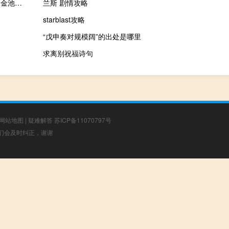
国家外汇管理局郑薇：支持中小微企业的汇率避险设立汇率避险资金池等降低中小微企业套保成本
兰斯 剧情攻略
starblast攻略
“戊申奏对规模阔”的出处是哪里
求离别祝福诗句
网站地图
|
疑难解答
苏ICP备11070797号
，我们会及时纠正，谢谢