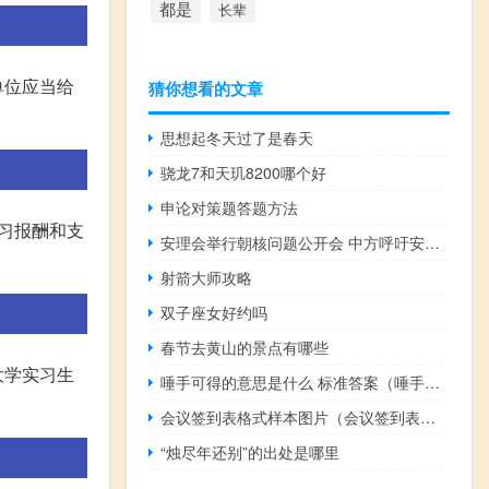
都是
长辈
单位应当给
猜你想看的文章
思想起冬天过了是春天
骁龙7和天玑8200哪个好
申论对策题答题方法
习报酬和支
安理会举行朝核问题公开会 中方呼吁安理会为重启对话发挥建设性作用
射箭大师攻略
双子座女好约吗
春节去黄山的景点有哪些
大学实习生
唾手可得的意思是什么 标准答案（唾手可得的意思）
会议签到表格式样本图片（会议签到表格式样本）
“烛尽年还别”的出处是哪里