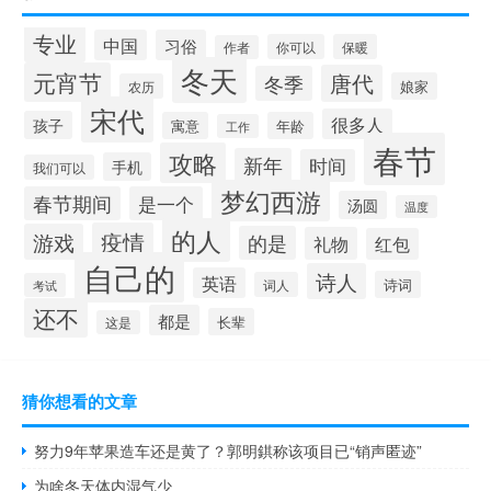
专业
中国
习俗
你可以
保暖
作者
冬天
元宵节
唐代
冬季
娘家
农历
宋代
很多人
孩子
寓意
年龄
工作
春节
攻略
新年
时间
手机
我们可以
梦幻西游
春节期间
是一个
汤圆
温度
的人
疫情
游戏
的是
礼物
红包
自己的
诗人
英语
诗词
词人
考试
还不
都是
长辈
这是
猜你想看的文章
努力9年苹果造车还是黄了？郭明錤称该项目已“销声匿迹”
为啥冬天体内湿气少