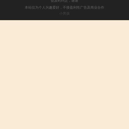
会及时纠正，谢谢
本站仅为个人兴趣爱好，不接盈利性广告及商业合作
小男孩