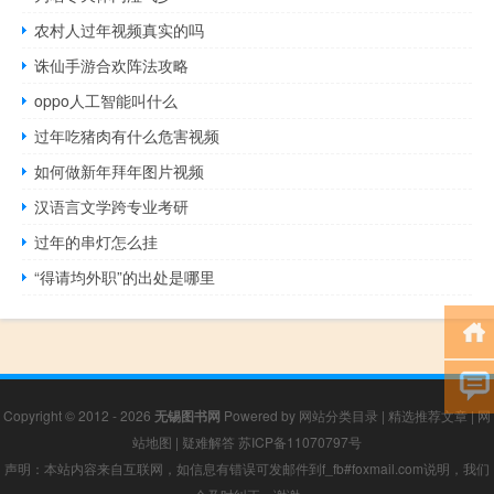
农村人过年视频真实的吗
诛仙手游合欢阵法攻略
oppo人工智能叫什么
过年吃猪肉有什么危害视频
如何做新年拜年图片视频
汉语言文学跨专业考研
过年的串灯怎么挂
“得请均外职”的出处是哪里
Copyright © 2012 - 2026
无锡图书网
Powered by
网站分类目录
|
精选推荐文章
|
网
站地图
|
疑难解答
苏ICP备11070797号
声明：本站内容来自互联网，如信息有错误可发邮件到f_fb#foxmail.com说明，我们