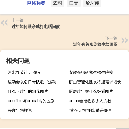
网络标签：
农村
口音
哈尼族
上一篇
过年如何跟亲戚打电话问候
下一篇
过年有关京剧故事绘画图
相关问题
河北春节让走动吗
安徽在职研究生招生院校
运动会队名口号队歌（运动会队名 口号）
矿山智能化建设将迎需求增长
什么叫过年的烟花图片
厨房过年摆什么好看图片
possible与probably的区别
emba会招收多少人入校
去拜年怎样说
“古今无愧”的出处是哪里