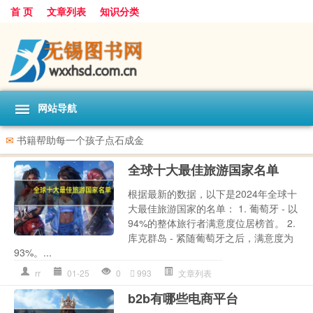
首 页
文章列表
知识分类
网站导航
✉
书籍帮助每一个孩子点石成金
全球十大最佳旅游国家名单
根据最新的数据，以下是2024年全球十
大最佳旅游国家的名单： 1. 葡萄牙 - 以
94%的整体旅行者满意度位居榜首。 2.
库克群岛 - 紧随葡萄牙之后，满意度为
93%。...
rr
01-25
0
993
文章列表
b2b有哪些电商平台