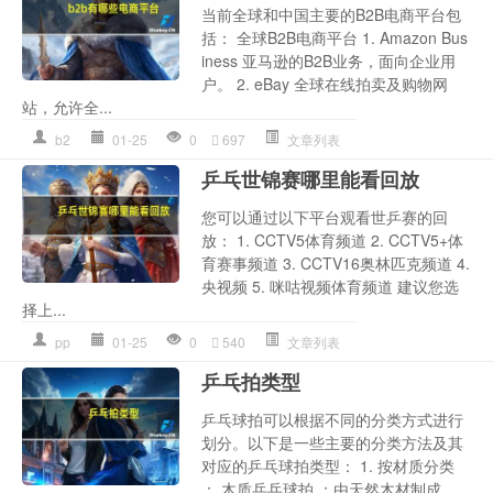
当前全球和中国主要的B2B电商平台包
括： 全球B2B电商平台 1. Amazon Bus
iness 亚马逊的B2B业务，面向企业用
户。 2. eBay 全球在线拍卖及购物网
站，允许全...
b2
01-25
0
697
文章列表
乒乓世锦赛哪里能看回放
您可以通过以下平台观看世乒赛的回
放： 1. CCTV5体育频道 2. CCTV5+体
育赛事频道 3. CCTV16奥林匹克频道 4.
央视频 5. 咪咕视频体育频道 建议您选
择上...
pp
01-25
0
540
文章列表
乒乓拍类型
乒乓球拍可以根据不同的分类方式进行
划分。以下是一些主要的分类方法及其
对应的乒乓球拍类型： 1. 按材质分类
： 木质乒乓球拍 ：由天然木材制成，