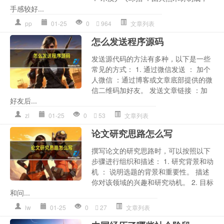
手感较好...
pp
01-25
0
964
文章列表
怎么发送程序源码
发送源代码的方法有多种，以下是一些
常见的方式： 1. 通过微信发送 ： 加个
人微信 ：通过博客或文章底部提供的微
信二维码加好友。 发送文章链接 ：加
好友后...
zl
01-25
0
53
文章列表
论文研究思路怎么写
撰写论文的研究思路时，可以按照以下
步骤进行组织和描述： 1. 研究背景和动
机 ： 说明选题的背景和重要性。 描述
你对该领域的兴趣和研究动机。 2. 目标
和问...
lw
01-25
0
27
文章列表