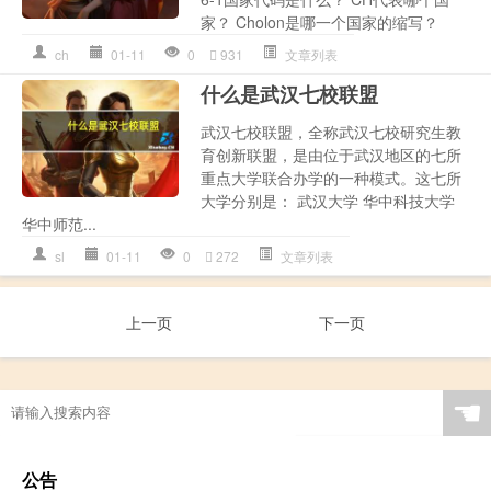
家？ Cholon是哪一个国家的缩写？
ch
01-11
0
931
文章列表
什么是武汉七校联盟
武汉七校联盟，全称武汉七校研究生教
育创新联盟，是由位于武汉地区的七所
重点大学联合办学的一种模式。这七所
大学分别是： 武汉大学 华中科技大学
华中师范...
sl
01-11
0
272
文章列表
上一页
下一页
☚
公告