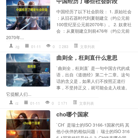
中国经历了哪些社会阶段
中国经历了以下社会阶段： 1. 原始社会
：从旧石器时代到夏朝建立（约公元前
100世纪至公元前2070年）。 2. 奴隶社
会 ：从夏朝建立到前476年（约公元前
2070年...
zg
01-11
0
283
文章列表
曲则全，枉则直什么意思
`曲则全，枉则直` 是一句中国古代的成
语，出自《道德经》第二十二章。这句
话的含义是，如果人们不按照正道行
事，不坚持正义，就可能会走入歧途。
它提醒人们...
rz
01-11
0
171
文章列表
cho哪个国家
`CH` 是瑞士的ISO 3166-1国家代码 其
他小伙伴的相似问题： 瑞士的ISO 316
6-1国家代码是什么？ CH代表哪个国