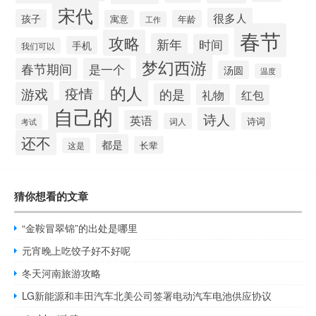
宋代
很多人
孩子
寓意
年龄
工作
春节
攻略
新年
时间
手机
我们可以
梦幻西游
春节期间
是一个
汤圆
温度
的人
疫情
游戏
的是
礼物
红包
自己的
诗人
英语
诗词
词人
考试
还不
都是
长辈
这是
猜你想看的文章
“金鞍冒翠锦”的出处是哪里
元宵晚上吃饺子好不好呢
冬天河南旅游攻略
LG新能源和丰田汽车北美公司签署电动汽车电池供应协议