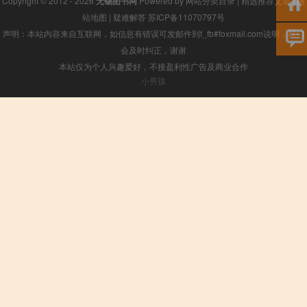
Copyright © 2012 - 2026
无锡图书网
Powered by
网站分类目录
|
精选推荐文章
|
网
站地图
|
疑难解答
苏ICP备11070797号
声明：本站内容来自互联网，如信息有错误可发邮件到f_fb#foxmail.com说明，我们
会及时纠正，谢谢
本站仅为个人兴趣爱好，不接盈利性广告及商业合作
小男孩