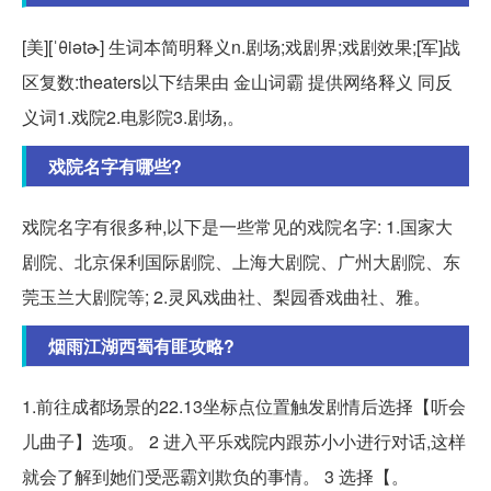
[美][ˈθiətɚ] 生词本简明释义n.剧场;戏剧界;戏剧效果;[军]战
区复数:theaters以下结果由 金山词霸 提供网络释义 同反
义词1.戏院2.电影院3.剧场,。
戏院名字有哪些?
戏院名字有很多种,以下是一些常见的戏院名字: 1.国家大
剧院、北京保利国际剧院、上海大剧院、广州大剧院、东
莞玉兰大剧院等; 2.灵风戏曲社、梨园香戏曲社、雅。
烟雨江湖西蜀有匪攻略?
1.前往成都场景的22.13坐标点位置触发剧情后选择【听会
儿曲子】选项。 2 进入平乐戏院内跟苏小小进行对话,这样
就会了解到她们受恶霸刘欺负的事情。 3 选择【。