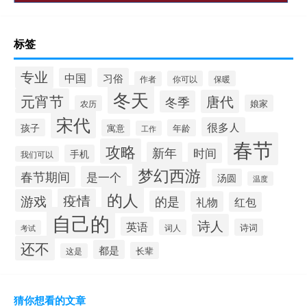
标签
专业
中国
习俗
你可以
保暖
作者
冬天
元宵节
唐代
冬季
娘家
农历
宋代
很多人
孩子
寓意
年龄
工作
春节
攻略
新年
时间
手机
我们可以
梦幻西游
春节期间
是一个
汤圆
温度
的人
疫情
游戏
的是
礼物
红包
自己的
诗人
英语
诗词
词人
考试
还不
都是
长辈
这是
猜你想看的文章