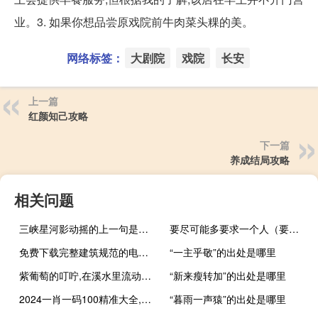
业。3. 如果你想品尝原戏院前牛肉菜头粿的美。
网络标签：
大剧院
戏院
长安
上一篇
红颜知己攻略
下一篇
养成结局攻略
相关问题
三峡星河影动摇的上一句是什么
要尽可能多要求一个人（要尽量多的要求一个人）
免费下载完整建筑规范的电子版
“一主乎敬”的出处是哪里
紫葡萄的叮咛,在溪水里流动是什么意思啊
“新来瘦转加”的出处是哪里
2024一肖一码100精准大全,矫健精选解释落实_V版93.92.98
“暮雨一声猿”的出处是哪里