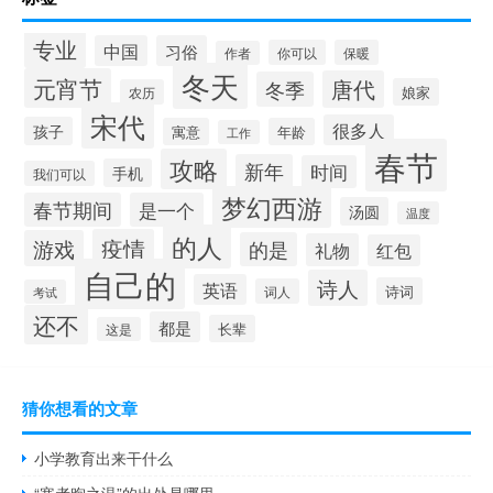
专业
中国
习俗
你可以
保暖
作者
冬天
元宵节
唐代
冬季
娘家
农历
宋代
很多人
孩子
寓意
年龄
工作
春节
攻略
新年
时间
手机
我们可以
梦幻西游
春节期间
是一个
汤圆
温度
的人
疫情
游戏
的是
礼物
红包
自己的
诗人
英语
诗词
词人
考试
还不
都是
长辈
这是
猜你想看的文章
小学教育出来干什么
“寒者煦之温”的出处是哪里