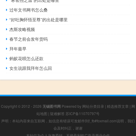
过年文书网书怎么叠
“好吐胸怀悟至尊”的出处是哪里
杰斯攻略视频
春节之前会发年货吗
拜年最早
蚂蚁花呗怎么还款
女生说跟我拜年怎么回
Copyright © 2012 - 2026
无锡图书网
Powered by
网站分类目录
|
精选推荐文章
|
网
站地图
|
疑难解答
苏ICP备11070797号
声明：本站内容来自互联网，如信息有错误可发邮件到f_fb#foxmail.com说明，我们
会及时纠正，谢谢
本站仅为个人兴趣爱好，不接盈利性广告及商业合作