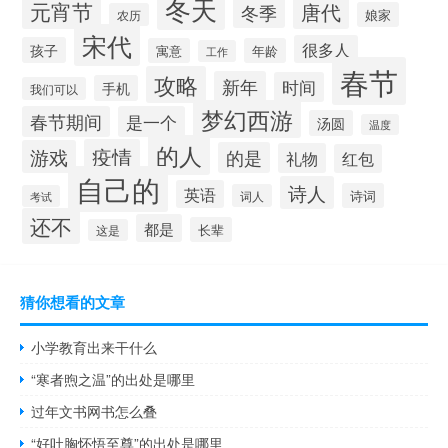
冬天
元宵节
唐代
冬季
娘家
农历
宋代
很多人
孩子
寓意
年龄
工作
春节
攻略
新年
时间
手机
我们可以
梦幻西游
春节期间
是一个
汤圆
温度
的人
疫情
游戏
的是
礼物
红包
自己的
诗人
英语
诗词
词人
考试
还不
都是
长辈
这是
猜你想看的文章
小学教育出来干什么
“寒者煦之温”的出处是哪里
过年文书网书怎么叠
“好吐胸怀悟至尊”的出处是哪里