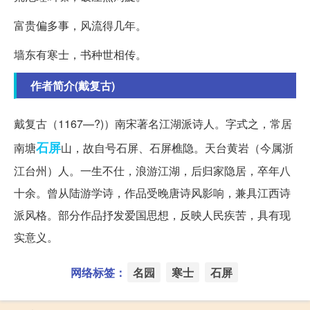
富贵偏多事，风流得几年。
墙东有寒士，书种世相传。
作者简介(戴复古)
戴复古（1167—?)）南宋著名江湖派诗人。字式之，常居
石屏
南塘
山，故自号石屏、石屏樵隐。天台黄岩（今属浙
江台州）人。一生不仕，浪游江湖，后归家隐居，卒年八
十余。曾从陆游学诗，作品受晚唐诗风影响，兼具江西诗
派风格。部分作品抒发爱国思想，反映人民疾苦，具有现
实意义。
网络标签：
名园
寒士
石屏