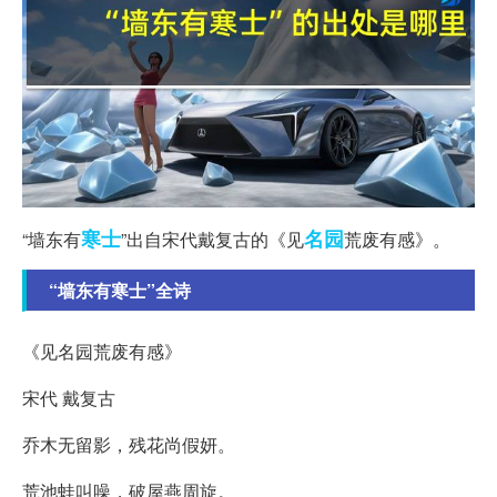
寒士
名园
“墙东有
”出自宋代戴复古的《见
荒废有感》。
“墙东有寒士”全诗
《见名园荒废有感》
宋代 戴复古
乔木无留影，残花尚假妍。
荒池蛙叫噪，破屋燕周旋。