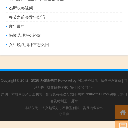
杰斯攻略视频
春节之前会发年货吗
拜年最早
蚂蚁花呗怎么还款
女生说跟我拜年怎么回
Copyright © 2012 - 2026
无锡图书网
Powered by
网站分类目录
|
精选推荐文章
|
网
站地图
|
疑难解答
苏ICP备11070797号
声明：本站内容来自互联网，如信息有错误可发邮件到f_fb#foxmail.com说明，我们
会及时纠正，谢谢
本站仅为个人兴趣爱好，不接盈利性广告及商业合作
小男孩