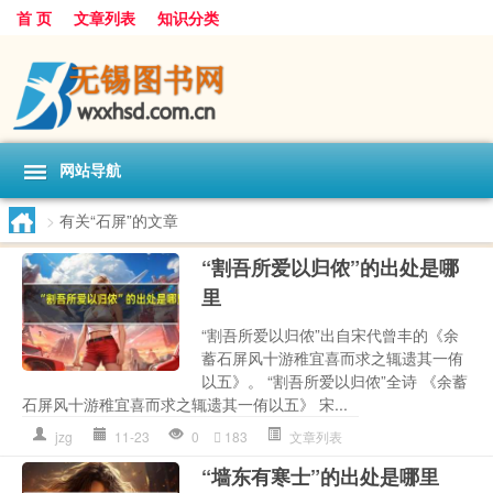
首 页
文章列表
知识分类
网站导航
>
有关“石屏”的文章
“割吾所爱以归侬”的出处是哪
里
“割吾所爱以归侬”出自宋代曾丰的《余
蓄石屏风十游稚宜喜而求之辄遗其一侑
以五》。 “割吾所爱以归侬”全诗 《余蓄
石屏风十游稚宜喜而求之辄遗其一侑以五》 宋...
jzg
11-23
0
183
文章列表
“墙东有寒士”的出处是哪里