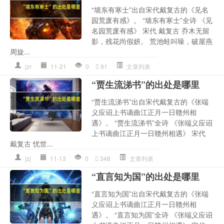
“墙东有寒士”出自宋代戴复古的《见名
园荒废有感》。 “墙东有寒士”全诗 《见
名园荒废有感》 宋代 戴复古 乔木无留
影，残花尚假妍。 荒池蛙叫噪，破屋燕
周旋...
jzr
11-21
0
91
文章列表
“贾生流涕书”的出处是哪里
“贾生流涕书”出自宋代戴复古的《张端
义应诏上书谪曲江正月一日赣州相
遇》。 “贾生流涕书”全诗 《张端义应诏
上书谪曲江正月一日赣州相遇》 宋代
戴复古 忧世...
jzj
11-13
0
348
文章列表
“直言知为国”的出处是哪里
“直言知为国”出自宋代戴复古的《张端
义应诏上书谪曲江正月一日赣州相
遇》。 “直言知为国”全诗 《张端义应诏