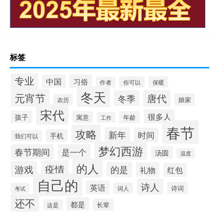
标签
专业
中国
习俗
你可以
保暖
作者
冬天
元宵节
唐代
冬季
娘家
农历
宋代
很多人
孩子
寓意
年龄
工作
春节
攻略
新年
时间
手机
我们可以
梦幻西游
春节期间
是一个
汤圆
温度
的人
疫情
游戏
的是
礼物
红包
自己的
诗人
英语
诗词
词人
考试
还不
都是
长辈
这是