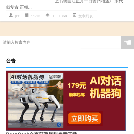
上书谪曲江正月一日赣州相遇》 宋代
戴复古 正朝...
jzz
11-13
0
368
文章列表
☚
公告