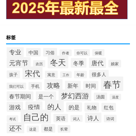
标签
专业
中国
习俗
你可以
保暖
作者
冬天
元宵节
唐代
冬季
娘家
农历
宋代
很多人
孩子
寓意
年龄
工作
春节
攻略
新年
时间
手机
我们可以
梦幻西游
春节期间
是一个
汤圆
温度
的人
疫情
游戏
的是
礼物
红包
自己的
诗人
英语
诗词
词人
考试
还不
都是
长辈
这是