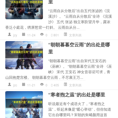
里
“云雨自从分散后”出自五代张泌的《浣
溪沙》。 “云雨自从分散后”全诗 《浣溪
沙》 五代 张泌 独立寒阶望月华，露浓
香泛小庭花，绣屏愁背一灯斜。 云雨自从分...
jzy
11-24
0
801
文章列表
“朝朝暮暮空云雨”的出处是哪
里
“朝朝暮暮空云雨”出自宋代王安石的
《巫峡》。 “朝朝暮暮空云雨”全诗 《巫
峡》 宋代 王安石 神女音容讵可求，青
山回抱楚宫楼。 朝朝暮暮空云雨，不尽襄王万...
jzc
11-21
0
405
文章列表
“寒者煦之温”的出处是哪里
听说最近有个成语火了，“寒者煦之
温”，听起来像是“暖心举动”，但你知道
它出自哪里吗？宋朝的朱晞颜用这首