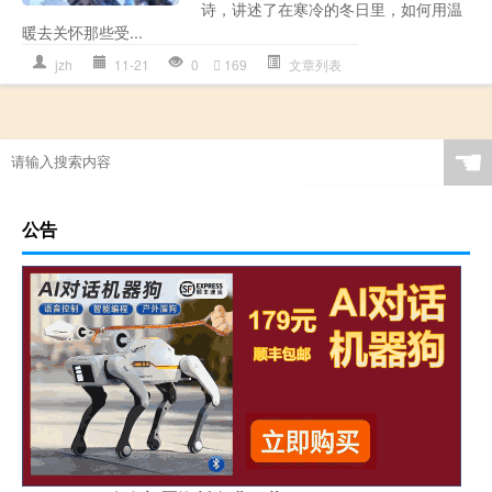
诗，讲述了在寒冷的冬日里，如何用温
暖去关怀那些受...
jzh
11-21
0
169
文章列表
☚
公告