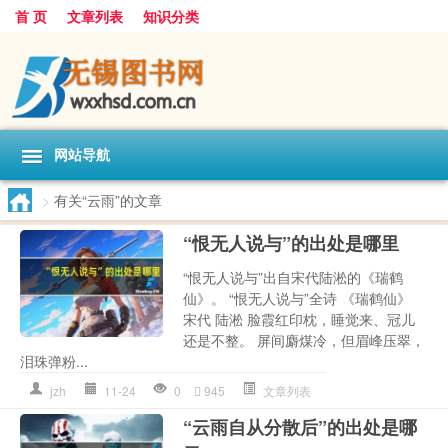
首 页
文章列表
知识分类
网站导航
>
有关“云雨”的文章
“恨无人说与”的出处是哪里
“恨无人说与”出自宋代陆淞的《瑞鹤
仙》。 “恨无人说与”全诗 《瑞鹤仙》
宋代 陆淞 脸霞红印枕，睡觉来、冠儿
还是不整。 屏间麝煤冷，但眉峰压翠，
泪珠弹粉...
jzh
11-24
0
945
文章列表
“云雨自从分散后”的出处是哪