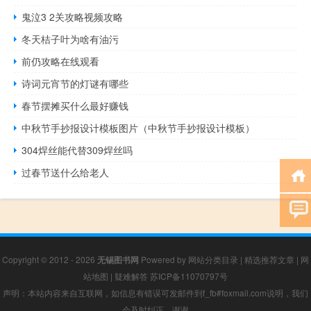
鬼泣3 2关攻略视频攻略
冬天桔子叶为啥有油污
前仍攻略在线观看
诗词元宵节的灯谜有哪些
春节摆摊买什么最好赚钱
中秋节手抄报设计模板图片（中秋节手抄报设计模板）
304焊丝能代替309焊丝吗
过春节送什么给老人
Copyright © 2012 - 2026
无锡图书网
Powered by
网站分类目录
|
精选推荐文章
|
网
站地图
|
疑难解答
苏ICP备11070797号
声明：本站内容来自互联网，如信息有错误可发邮件到f_fb#foxmail.com说明，我们
会及时纠正，谢谢