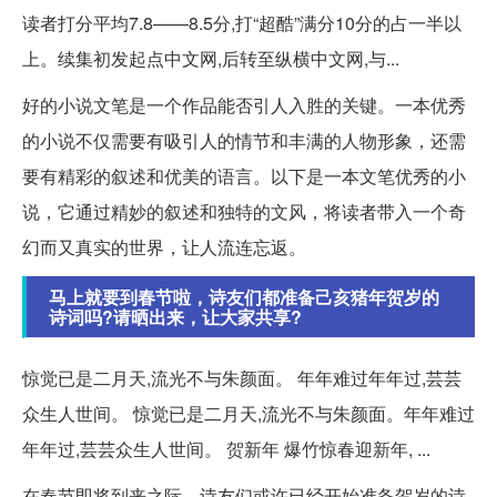
读者打分平均7.8——8.5分,打“超酷”满分10分的占一半以
上。续集初发起点中文网,后转至纵横中文网,与...
好的小说文笔是一个作品能否引人入胜的关键。一本优秀
的小说不仅需要有吸引人的情节和丰满的人物形象，还需
要有精彩的叙述和优美的语言。以下是一本文笔优秀的小
说，它通过精妙的叙述和独特的文风，将读者带入一个奇
幻而又真实的世界，让人流连忘返。
马上就要到春节啦，诗友们都准备己亥猪年贺岁的
诗词吗?请晒出来，让大家共享?
惊觉已是二月天,流光不与朱颜面。 年年难过年年过,芸芸
众生人世间。 惊觉已是二月天,流光不与朱颜面。年年难过
年年过,芸芸众生人世间。 贺新年 爆竹惊春迎新年, ...
在春节即将到来之际，诗友们或许已经开始准备贺岁的诗