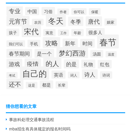
专业
中国
习俗
你可以
保暖
作者
冬天
元宵节
唐代
冬季
娘家
农历
宋代
很多人
孩子
寓意
年龄
工作
春节
攻略
新年
时间
手机
我们可以
梦幻西游
春节期间
是一个
汤圆
温度
的人
疫情
游戏
的是
礼物
红包
自己的
诗人
英语
诗词
词人
考试
还不
都是
长辈
这是
猜你想看的文章
事故科处理交通事故流程
mba招生有具体规定的报名时间吗