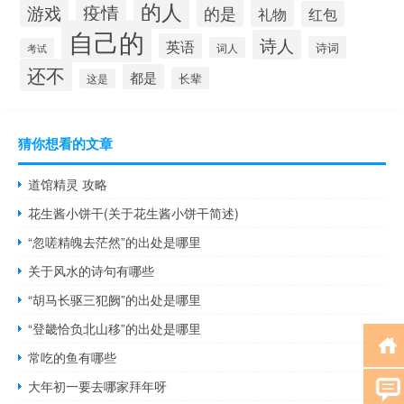
的人
疫情
游戏
的是
礼物
红包
自己的
诗人
英语
诗词
词人
考试
还不
都是
长辈
这是
猜你想看的文章
道馆精灵 攻略
花生酱小饼干(关于花生酱小饼干简述)
“忽嗟精魄去茫然”的出处是哪里
关于风水的诗句有哪些
“胡马长驱三犯阙”的出处是哪里
“登畿恰负北山移”的出处是哪里
常吃的鱼有哪些
大年初一要去哪家拜年呀