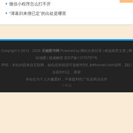
微信小程序怎么打不开
“薄暮归来僧已定”的出处是哪里
Copyright © 2012 - 2026
无锡图书网
Powered by
网站分类目录
|
精选推荐文章
|
网
站地图
|
疑难解答
苏ICP备11070797号
声明：本站内容来自互联网，如信息有错误可发邮件到f_fb#foxmail.com说明，我们
会及时纠正，谢谢
本站仅为个人兴趣爱好，不接盈利性广告及商业合作
小男孩