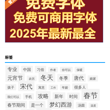
标签
专业
中国
习俗
你可以
保暖
作者
冬天
元宵节
唐代
冬季
娘家
农历
宋代
很多人
孩子
寓意
年龄
工作
春节
攻略
新年
时间
手机
我们可以
梦幻西游
春节期间
是一个
汤圆
温度