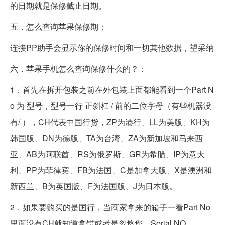
的日期就是保修截止日期。
五．怎么查询苹果保修期：
连接PP助手会显示你的保修时间和一切其他数据，望采纳
六．苹果手机怎么查询保修什么的？：
1．首先在拆开包装之前在外包装上面都能看到一个Part N
o 为 型号，型号一行 正斜杠 / 前的二位字母（有些机器没
有/ ），CH代表中国行货，ZP为港行、LL为美版、KH为
韩国版、DN为德版、TA为台湾、ZA为新加坡和马来西
亚、AB为阿联酋、RS为俄罗斯、GR为希腊、IP为意大
利、PP为菲律宾、FB为法国、C是加拿大版、X是澳洲和
新西兰、B为英国版、F为法国版、J为日本版。
2．如果要购买的是国行，当商家拿来的箱子一看Part No
里面没有CH就知道拿错或者是忽悠您。Serial NO。