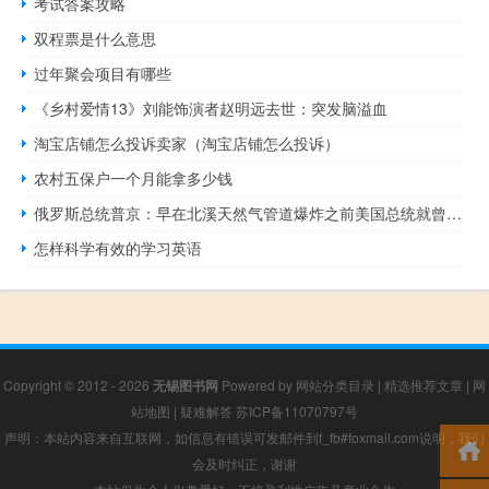
考试答案攻略
双程票是什么意思
过年聚会项目有哪些
《乡村爱情13》刘能饰演者赵明远去世：突发脑溢血
淘宝店铺怎么投诉卖家（淘宝店铺怎么投诉）
农村五保户一个月能拿多少钱
俄罗斯总统普京：早在北溪天然气管道爆炸之前美国总统就曾表示应停止俄罗斯的天然气供应
怎样科学有效的学习英语
Copyright © 2012 - 2026
无锡图书网
Powered by
网站分类目录
|
精选推荐文章
|
网
站地图
|
疑难解答
苏ICP备11070797号
声明：本站内容来自互联网，如信息有错误可发邮件到f_fb#foxmail.com说明，我们
会及时纠正，谢谢