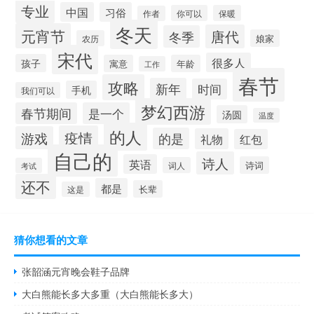
专业
中国
习俗
你可以
保暖
作者
冬天
元宵节
唐代
冬季
娘家
农历
宋代
很多人
孩子
寓意
年龄
工作
春节
攻略
新年
时间
手机
我们可以
梦幻西游
春节期间
是一个
汤圆
温度
的人
疫情
游戏
的是
礼物
红包
自己的
诗人
英语
诗词
词人
考试
还不
都是
长辈
这是
猜你想看的文章
张韶涵元宵晚会鞋子品牌
大白熊能长多大多重（大白熊能长多大）