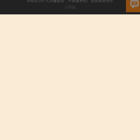
本站仅为个人兴趣爱好，不接盈利性广告及商业合作
小男孩